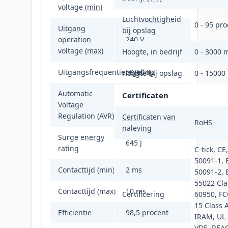
voltage (min)
Luchtvochtigheid
0 - 95 pro
Uitgang
bij opslag
operation
240 V
voltage (max)
Hoogte, in bedrijf
0 - 3000 
Uitgangsfrequentieregeling
50/60 Hz
Hoogte bij opslag
0 - 15000
Automatic
Certificaten
Voltage
Ja
Regulation (AVR)
Certificaten van
RoHS
naleving
Surge energy
645 J
rating
C-tick, CE
50091-1, 
Contacttijd (min)
2 ms
50091-2, 
55022 Cla
Contacttijd (max)
10 ms
Certificering
60950, FC
15 Class 
Efficientie
98,5 procent
IRAM, UL 
VDE, REAC