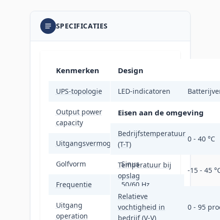
SPECIFICATIES
Kenmerken
Design
UPS-topologie
LED-indicatoren
Line-interactive
Batterijv
Output power
Eisen aan de omgeving
3 kVA
capacity
Bedrijfstemperatuur
0 - 40 °C
Uitgangsvermogen
2700 W
(T-T)
Golfvorm
Sinus
Temperatuur bij
-15 - 45 °
opslag
Frequentie
50/60 Hz
Relatieve
Uitgang
vochtigheid in
0 - 95 pro
operation
208 V
bedrijf (V-V)