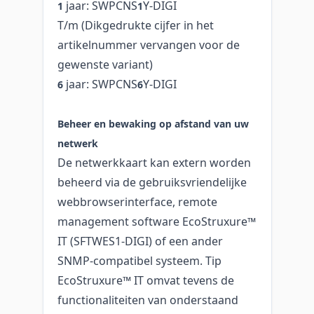
jaar: SWPCNS
Y-DIGI
1
1
T/m (Dikgedrukte cijfer in het
artikelnummer vervangen voor de
gewenste variant)
jaar: SWPCNS
Y-DIGI
6
6
Beheer en bewaking op afstand van uw
netwerk
De netwerkkaart kan extern worden
beheerd via de gebruiksvriendelijke
webbrowserinterface, remote
management software EcoStruxure™
IT (SFTWES1-DIGI) of een ander
SNMP-compatibel systeem. Tip
EcoStruxure™ IT omvat tevens de
functionaliteiten van onderstaand