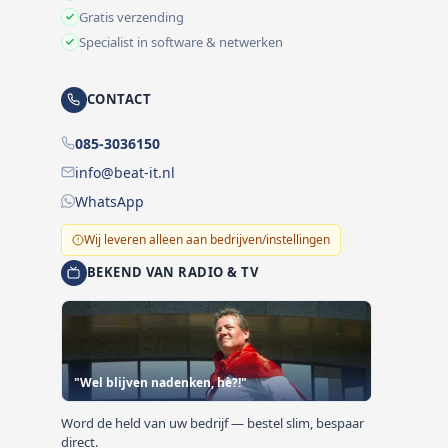
Gratis verzending
Specialist in software & netwerken
CONTACT
085-3036150
info@beat-it.nl
WhatsApp
Wij leveren alleen aan bedrijven/instellingen
BEKEND VAN RADIO & TV
"Wel blijven nadenken, hè?!"
Word de held van uw bedrijf — bestel slim, bespaar
direct.