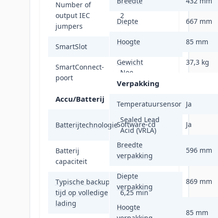
Breedte
432 mm
Number of
output IEC
2
Diepte
667 mm
jumpers
Hoogte
85 mm
SmartSlot
Ja
Gewicht
37,3 kg
SmartConnect-
Nee
poort
Verpakking
Accu/Batterij
Temperatuursensor
Ja
Sealed Lead
Software-cd
Ja
Batterijtechnologie
Acid (VRLA)
Breedte
596 mm
Batterij
verpakking
738 VAh
capaciteit
Diepte
869 mm
Typische backup
verpakking
tijd op volledige
6,25 min
lading
Hoogte
85 mm
verpakking