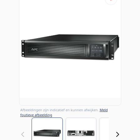
Afbeeldingen zijn indicatief en kunnen afwijken.
Meld
foutieve afbeelding
View larger image
View larger image
View large