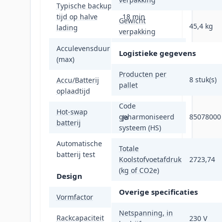
Typische backup
tijd op halve
18 min
Gewicht
45,4 kg
lading
verpakking
Acculevensduur
Logistieke gegevens
5 jaar
(max)
Producten per
8 stuk(s)
Accu/Batterij
pallet
3 uur
oplaadtijd
Code
Hot-swap
geharmoniseerd
85078000
Ja
batterij
systeem (HS)
Automatische
Totale
Ja
batterij test
Koolstofvoetafdruk
2723,74
(kg of CO2e)
Design
Overige specificaties
Vormfactor
Rackmontage/toren
Netspanning, in
Rackcapaciteit
2U
230 V