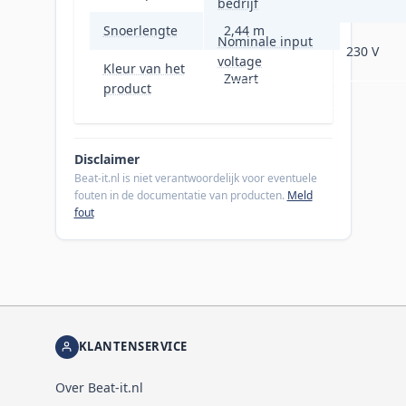
bedrijf
Snoerlengte
2,44 m
Nominale input
230 V
voltage
Kleur van het
Zwart
product
Disclaimer
Beat-it.nl is niet verantwoordelijk voor eventuele
fouten in de documentatie van producten.
Meld
fout
KLANTENSERVICE
Over Beat-it.nl