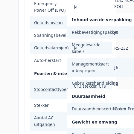
Emergency
EOLI
Ja
Power Off (EPO)
Inhoud van de verpakking
Geluidsniveau
55 dB
Rekbevestigingspakket
Ja
Spanningsbeveiliging
Ja
Meegeleverde
Geluidsalarm(en)
Ja
RS-232
kabels
Auto-herstart
Ja
Managementkaart
Ja
inbegrepen
Poorten & interfaces
Gebruikershandleiding
Ja
C13 stekker, C19
Stopcontacttypes
stekker
Duurzaamheid
Stekker
C20 stekker
Duurzaamheidscertificaten
Green Pr
Aantal AC
9 AC-uitgang(en)
Gewicht en omvang
uitgangen