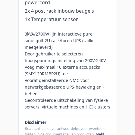
powercord
2x 4 post rack inbouw beugels
1x Temperatuur sensor
3kVA/2700W lijn interactieve pure
sinusgolf 2U rack/toren UPS (railkit
meegeleverd)
Door gebruiker te selecteren
hoogspanningsinstelling van 200V-240V
Voeg maximaal 10 externe accupacks
(SMX120RMBP2U) toe
Vooraf geïnstalleerde NMC voor
netwerkgebaseerde UPS-bewaking en -
beheer
Gecontroleerde uitschakeling van fysieke
servers, virtuele machines en HCI-clusters
Disclaimer
Beat-it.nl is niet verantwoordelijk voor eventuele
fouten in de documentatie van producten.
Meld