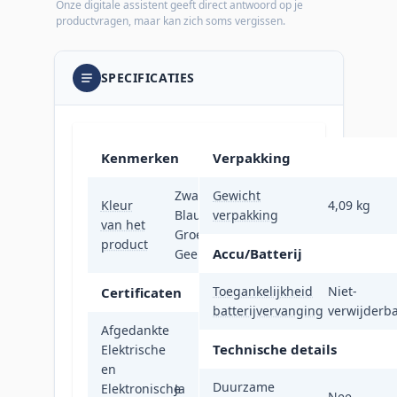
Onze digitale assistent geeft direct antwoord op je
productvragen, maar kan zich soms vergissen.
SPECIFICATIES
Kenmerken
Verpakking
Zwart,
Gewicht
Kleur
4,09 kg
Blauw,
verpakking
van het
Groen,
product
Accu/Batterij
Geel
Toegankelijkheid
Niet-
Certificaten
batterijvervanging
verwijderb
Afgedankte
Technische details
Elektrische
en
Duurzame
Elektronische
Ja
Nee