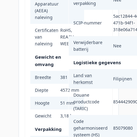
verpakking
Apparatuur
(AEEA)
5ac12844-4
naleving
SCIP-nummer
471b-94f1-
318e06a71
Certificaten
RoHS,
van
REACH,
Verwijderbare
naleving
WEEE
Nee
batterij
Gewicht en
Logistieke gegevens
omvang
Land van
Breedte
381 mm
Filipijnen
herkomst
Diepte
4572 mm
Douane
productcode
854442909
Hoogte
51 mm
(TARIC)
Gewicht
3,18 kg
Code
geharmoniseerd
85079080
Verpakking
systeem (HS)