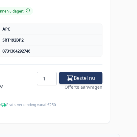
innen 8 dagen)
APC
SRT192BP2
0731304292746
Aantal
Bestel nu
TW
Offerte aanvragen
0
·
Gratis verzending vanaf €250