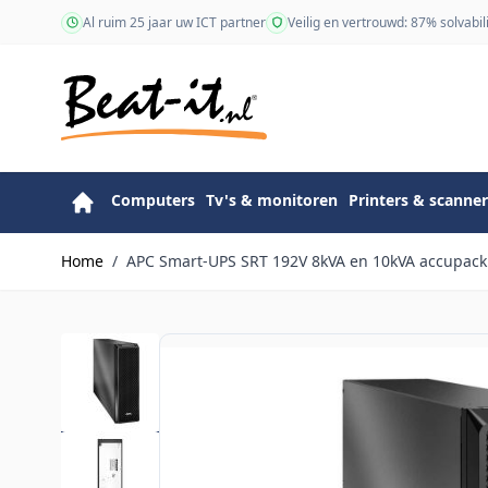
Ga naar de inhoud
Al ruim 25 jaar uw ICT partner
Veilig en vertrouwd: 87% solvabili
Computers
Tv's & monitoren
Printers & scanner
Home
/
APC Smart-UPS SRT 192V 8kVA en 10kVA accupack