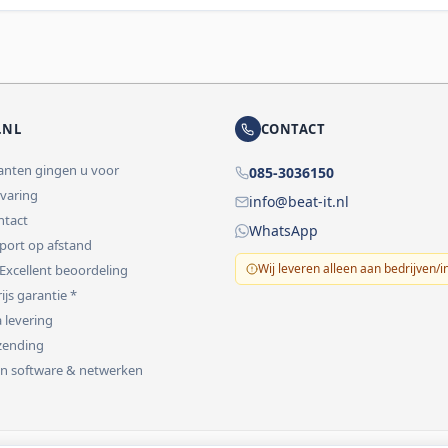
.NL
CONTACT
lanten gingen u voor
085-3036150
rvaring
info@beat-it.nl
ontact
WhatsApp
pport op afstand
Wij leveren alleen aan bedrijven/i
 Excellent beoordeling
ijs garantie *
 levering
rzending
 in software & netwerken