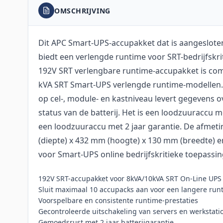
OMSCHRIJVING
Dit APC Smart-UPS-accupakket dat is aangeslote
biedt een verlengde runtime voor SRT-bedrijfskri
192V SRT verlengbare runtime-accupakket is com
kVA SRT Smart-UPS verlengde runtime-modelle
op cel-, module- en kastniveau levert gegevens o
status van de batterij. Het is een loodzuuraccu me
een loodzuuraccu met 2 jaar garantie. De afmet
(diepte) x 432 mm (hoogte) x 130 mm (breedte) e
voor Smart-UPS online bedrijfskritieke toepassi
192V SRT-accupakket voor 8kVA/10kVA SRT On-Line UPS
Sluit maximaal 10 accupacks aan voor een langere run
Voorspelbare en consistente runtime-prestaties
Gecontroleerde uitschakeling van servers en werkstati
Gemoedsrust met 2 jaar batterijgarantie