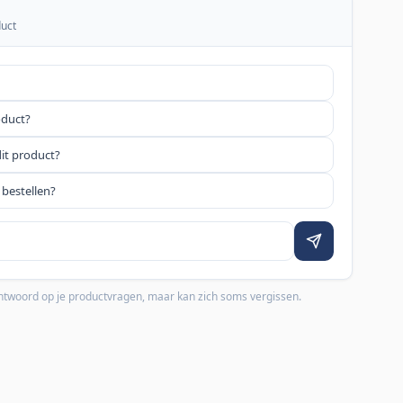
duct
oduct?
dit product?
 bestellen?
 antwoord op je productvragen, maar kan zich soms vergissen.