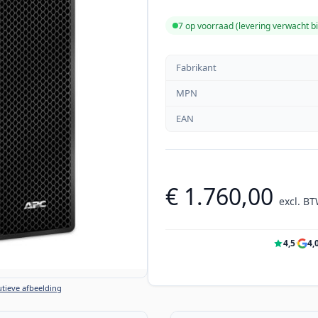
7 op voorraad (levering verwacht b
Fabrikant
MPN
EAN
€ 1.760,00
excl. B
4,5
·
4,
tieve afbeelding