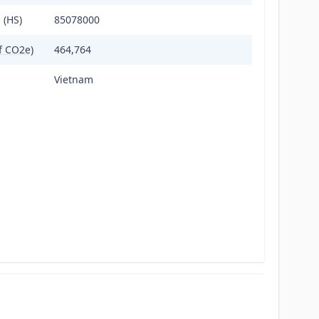
 (HS)
85078000
of CO2e)
464,764
Vietnam