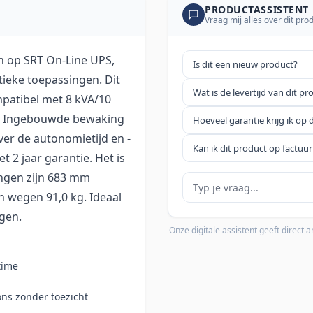
PRODUCTASSISTENT
Vraag mij alles over dit pro
n op SRT On-Line UPS,
Is dit een nieuw product?
tieke toepassingen. Dit
Wat is de levertijd van dit pr
patibel met 8 kVA/10
n. Ingebouwde bewaking
Hoeveel garantie krijg ik op 
ver de autonomietijd en -
Kan ik dit product op factuur
t 2 jaar garantie. Het is
ingen zijn 683 mm
Je vraag
n wegen 91,0 kg. Ideaal
ngen.
Onze digitale assistent geeft direct
time
ons zonder toezicht