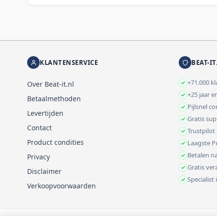
KLANTENSERVICE
BEAT-IT
+71.000 k
Over Beat-it.nl
+25 jaar e
Betaalmethoden
Pijlsnel c
Levertijden
Gratis su
Contact
Trustpilot
Product condities
Laagste Pr
Betalen na
Privacy
Gratis ve
Disclaimer
Specialist
Verkoopvoorwaarden