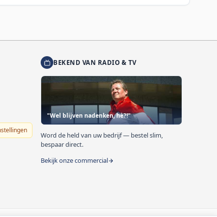
BEKEND VAN RADIO & TV
"Wel blijven nadenken, hè?!"
nstellingen
Word de held van uw bedrijf — bestel slim,
bespaar direct.
Bekijk onze commercial