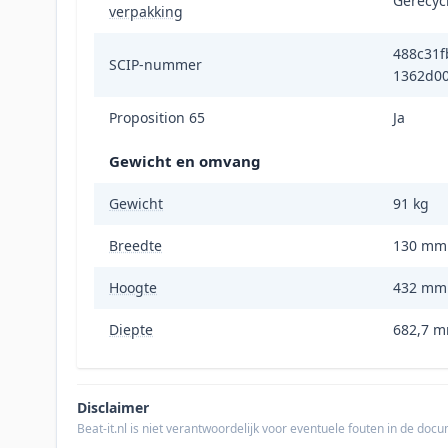
Gerecyc
verpakking
488c31f
SCIP-nummer
1362d0
Proposition 65
Ja
Gewicht en omvang
Gewicht
91 kg
Breedte
130 mm
Hoogte
432 mm
Diepte
682,7 
Disclaimer
Beat-it.nl is niet verantwoordelijk voor eventuele fouten in de do