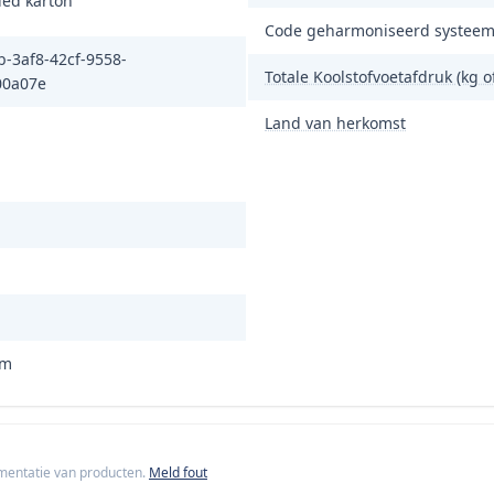
led karton
Code geharmoniseerd systeem
b-3af8-42cf-9558-
Totale Koolstofvoetafdruk (kg 
00a07e
Land van herkomst
mm
cumentatie van producten.
Meld fout