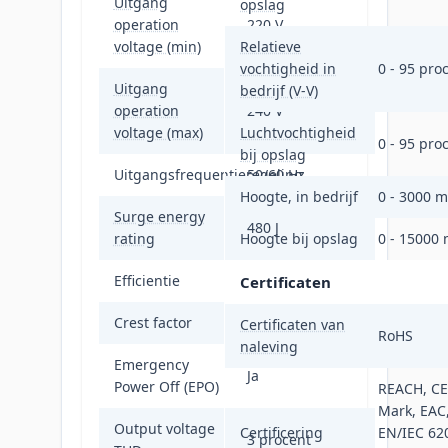
Uitgang
opslag
operation
220 V
voltage (min)
Relatieve
vochtigheid in
0 - 95 pro
Uitgang
bedrijf (V-V)
operation
240 V
voltage (max)
Luchtvochtigheid
0 - 95 pro
bij opslag
Uitgangsfrequentieregeling
50/60 Hz
Hoogte, in bedrijf
0 - 3000 m
Surge energy
480 J
rating
Hoogte bij opslag
0 - 15000
Efficientie
94,1 procent
Certificaten
Crest factor
3:1
Certificaten van
RoHS
naleving
Emergency
Ja
Power Off (EPO)
REACH, CE
Mark, EAC
Output voltage
Certificering
EN/IEC 62
3 procent