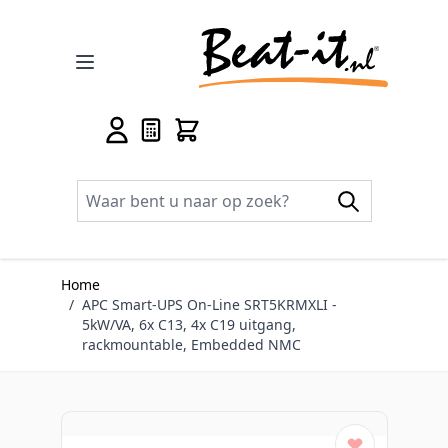
Ga naar de inhoud
Home
/
APC Smart-UPS On-Line SRT5KRMXLI -
5kW/VA, 6x C13, 4x C19 uitgang,
rackmountable, Embedded NMC