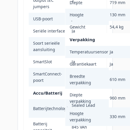
output IEC
2
Diepte
719 mm
jumpers
Hoogte
130 mm
USB-poort
Ja
Gewicht
54,4 kg
Seriële interface
Ja
Verpakking
Soort serieële
RJ-45
aansluiting
Temperatuursensor
Ja
SmartSlot
Ja
Garantiekaart
Ja
SmartConnect-
Breedte
Nee
610 mm
poort
verpakking
Accu/Batterij
Diepte
960 mm
verpakking
Sealed Lead
Batterijtechnologie
Acid (VRLA)
Hoogte
330 mm
verpakking
Batterij
845 VAh