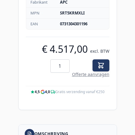
Fabrikant
APC
MPN
SRT5KRMXLI
EAN
0731304301196
€ 4.517,00
excl. BTW
Aantal
Offerte aanvragen
4,5
·
4,0
·
Gratis verzending vanaf €250
OMSCHRIJVING