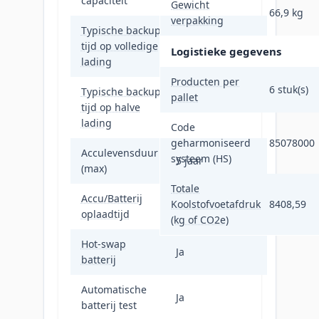
capaciteit
Gewicht
66,9 kg
verpakking
Typische backup
tijd op volledige
4 min
Logistieke gegevens
lading
Producten per
6 stuk(s)
Typische backup
pallet
tijd op halve
11,8 min
lading
Code
geharmoniseerd
85078000
Acculevensduur
systeem (HS)
5 jaar
(max)
Totale
Accu/Batterij
Koolstofvoetafdruk
8408,59
1,5 uur
oplaadtijd
(kg of CO2e)
Hot-swap
Ja
batterij
Automatische
Ja
batterij test