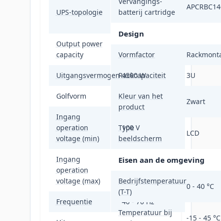
Vervangings-
Dubbele
APCRBC14
UPS-topologie
batterij cartridge
conversie
(online)
Design
Output power
5 kVA
capacity
Vormfactor
Rackmont
Uitgangsvermogen
Rackcapaciteit
4500 W
3U
Golfvorm
Kleur van het
Sinus
Zwart
product
Ingang
operation
Type
100 V
LCD
voltage (min)
beeldscherm
Ingang
Eisen aan de omgeving
operation
275 V
voltage (max)
Bedrijfstemperatuur
0 - 40 °C
(T-T)
Frequentie
40 - 70 Hz
Temperatuur bij
-15 - 45 °C