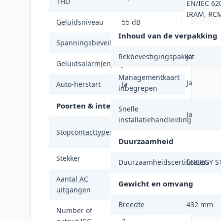
THD
EN/IEC 62
IRAM, RC
Geluidsniveau
55 dB
Inhoud van de verpakking
Spanningsbeveiliging
Ja
Rekbevestigingspakket
Ja
Geluidsalarm(en)
Ja
Managementkaart
Ja
Auto-herstart
Ja
inbegrepen
Poorten & interfaces
Snelle
Ja
installatiehandleiding
C13 stekker, C19
Stopcontacttypes
stekker
Duurzaamheid
Stekker
Hardwire
Duurzaamheidscertificaten
ENERGY S
Aantal AC
10 AC-
Gewicht en omvang
uitgangen
uitgang(en)
Breedte
432 mm
Number of