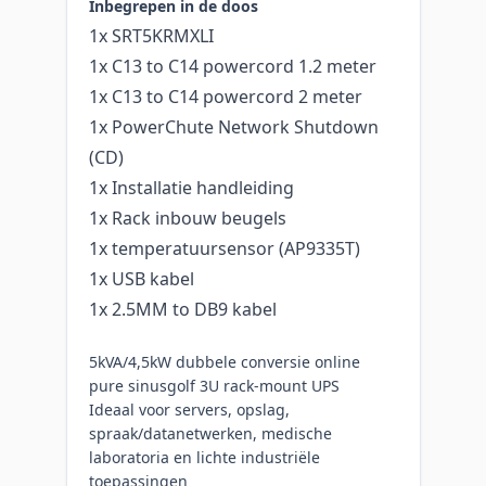
Inbegrepen in de doos
1x SRT5KRMXLI
1x C13 to C14 powercord 1.2 meter
1x C13 to C14 powercord 2 meter
1x PowerChute Network Shutdown
(CD)
1x Installatie handleiding
1x Rack inbouw beugels
1x temperatuursensor (AP9335T)
1x USB kabel
1x 2.5MM to DB9 kabel
5kVA/4,5kW dubbele conversie online
pure sinusgolf 3U rack-mount UPS
Ideaal voor servers, opslag,
spraak/datanetwerken, medische
laboratoria en lichte industriële
toepassingen