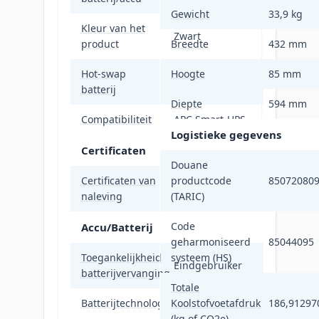
Gewicht
33,9 kg
Kleur van het
Zwart
product
Breedte
432 mm
Hot-swap
Hoogte
85 mm
Ja
batterij
Diepte
594 mm
Compatibiliteit
APC Smart-UPS
Logistieke gegevens
Certificaten
Douane
Certificaten van
productcode
85072080
RoHS, REACH
naleving
(TARIC)
Code
Accu/Batterij
geharmoniseerd
85044095
Toegankelijkheid
systeem (HS)
Eindgebruiker
batterijvervanging
Totale
Batterijtechnologie
Koolstofvoetafdruk
Loodzuur
186,91297
(kg of CO2e)