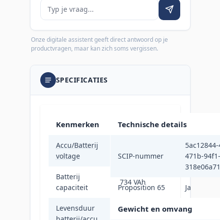
Je vraag
Onze digitale assistent geeft direct antwoord op je
productvragen, maar kan zich soms vergissen.
SPECIFICATIES
Kenmerken
Technische details
Accu/Batterij
5ac12844-
72 V
voltage
SCIP-nummer
471b-94f1
318e06a7
Batterij
734 VAh
capaciteit
Proposition 65
Ja
Levensduur
Gewicht en omvang
5 jaar
batterij/accu