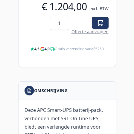
€ 1.204,00
excl. BTW
Aantal
Offerte aanvragen
4,5
·
4,0
·
Gratis verzending vanaf €250
OMSCHRIJVING
Deze APC Smart-UPS batterij-pack,
verbonden met SRT On-Line UPS,
biedt een verlengde runtime voor