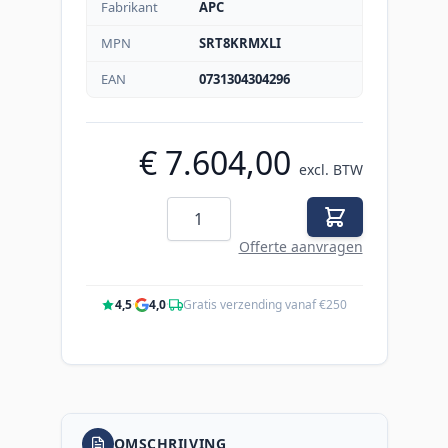
Fabrikant
APC
MPN
SRT8KRMXLI
EAN
0731304304296
€ 7.604,00
excl. BTW
Aantal
Offerte aanvragen
4,5
·
4,0
·
Gratis verzending vanaf €250
OMSCHRIJVING