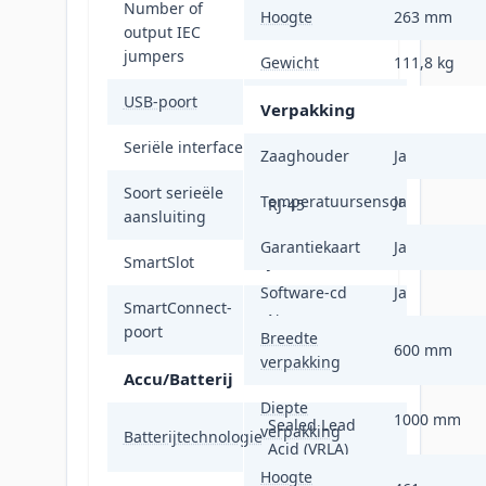
Number of
Hoogte
263 mm
output IEC
3
jumpers
Gewicht
111,8 kg
USB-poort
Ja
Verpakking
Seriële interface
Ja
Zaaghouder
Ja
Soort serieële
Temperatuursensor
Ja
RJ-45
aansluiting
Garantiekaart
Ja
SmartSlot
Ja
Software-cd
Ja
SmartConnect-
Nee
poort
Breedte
600 mm
verpakking
Accu/Batterij
Diepte
1000 mm
Sealed Lead
verpakking
Batterijtechnologie
Acid (VRLA)
Hoogte