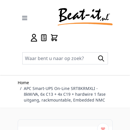
Ga naar de inhoud
Home
/
APC Smart-UPS On-Line SRT8KRMXLI -
8kW/VA, 6x C13 + 4x C19 + hardwire 1 fase
uitgang, rackmountable, Embedded NMC