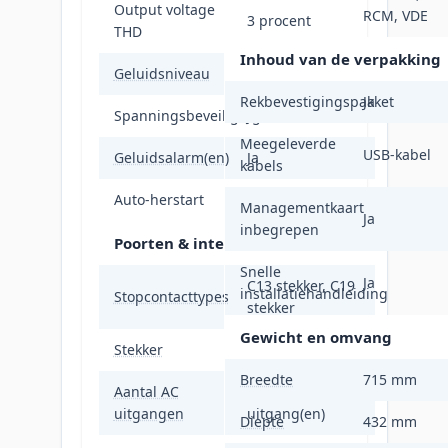
Output voltage
RCM, VDE
3 procent
THD
Inhoud van de verpakking
Geluidsniveau
55 dB
Rekbevestigingspakket
Ja
Spanningsbeveiliging
Ja
Meegeleverde
USB-kabel
Geluidsalarm(en)
Ja
kabels
Auto-herstart
Ja
Managementkaart
Ja
inbegrepen
Poorten & interfaces
Snelle
Ja
C13 stekker, C19
installatiehandleiding
Stopcontacttypes
stekker
Gewicht en omvang
Stekker
Hardwire
Breedte
715 mm
Aantal AC
10 AC-
uitgangen
uitgang(en)
Diepte
432 mm