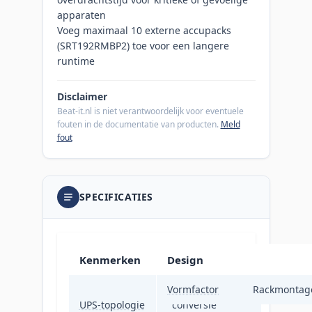
apparaten
Voeg maximaal 10 externe accupacks
(SRT192RMBP2) toe voor een langere
runtime
Disclaimer
Beat-it.nl is niet verantwoordelijk voor eventuele
fouten in de documentatie van producten.
Meld
fout
SPECIFICATIES
Kenmerken
Design
Vormfactor
Dubbele
Rackmontag
UPS-topologie
conversie