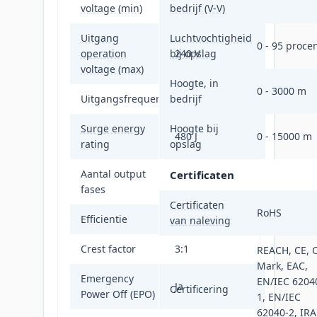
voltage (min)
bedrijf (V-V)
Uitgang
Luchtvochtigheid
0 - 95 proce
operation
bij opslag
240 V
voltage (max)
Hoogte, in
0 - 3000 m
Uitgangsfrequentieregeling
bedrijf
50/60 Hz
Surge energy
Hoogte bij
480 J
0 - 15000 m
rating
opslag
Aantal output
Certificaten
1
fases
Certificaten
RoHS
Efficientie
94,8 procent
van naleving
Crest factor
3:1
REACH, CE, 
Mark, EAC,
Emergency
EN/IEC 6204
Ja
Certificering
Power Off (EPO)
1, EN/IEC
62040-2, IR