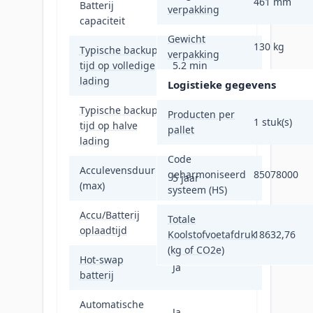
461 mm
Batterij
verpakking
1728 VAh
capaciteit
Gewicht
130 kg
Typische backup
verpakking
tijd op volledige
5,2 min
lading
Logistieke gegevens
Typische backup
Producten per
1 stuk(s)
tijd op halve
14,5 min
pallet
lading
Code
Acculevensduur
geharmoniseerd
85078000
5 jaar
(max)
systeem (HS)
Accu/Batterij
Totale
1,5 uur
oplaadtijd
Koolstofvoetafdruk
18632,76
(kg of CO2e)
Hot-swap
Ja
batterij
Automatische
Ja