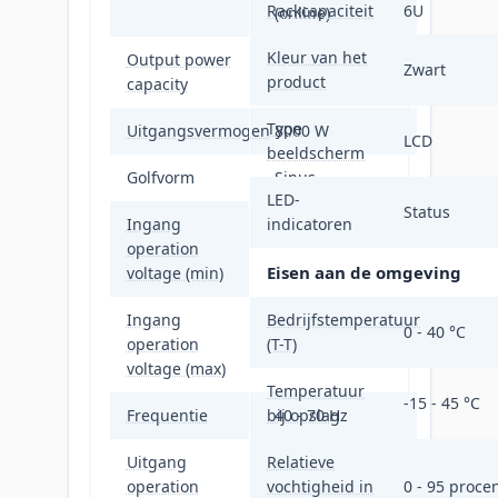
Rackcapaciteit
6U
(online)
Kleur van het
Output power
Zwart
8 kVA
product
capacity
Type
Uitgangsvermogen
8000 W
LCD
beeldscherm
Golfvorm
Sinus
LED-
Status
Ingang
indicatoren
operation
100 V
Eisen aan de omgeving
voltage (min)
Ingang
Bedrijfstemperatuur
0 - 40 °C
operation
(T-T)
476 V
voltage (max)
Temperatuur
-15 - 45 °C
Frequentie
bij opslag
40 - 70 Hz
Uitgang
Relatieve
operation
vochtigheid in
220 V
0 - 95 proce