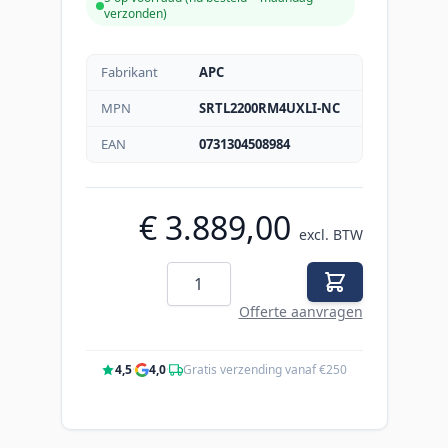
verzonden
)
Fabrikant
APC
MPN
SRTL2200RM4UXLI-NC
EAN
0731304508984
€ 3.889,00
excl. BTW
Aantal
Offerte aanvragen
4,5
·
4,0
·
Gratis verzending vanaf €250