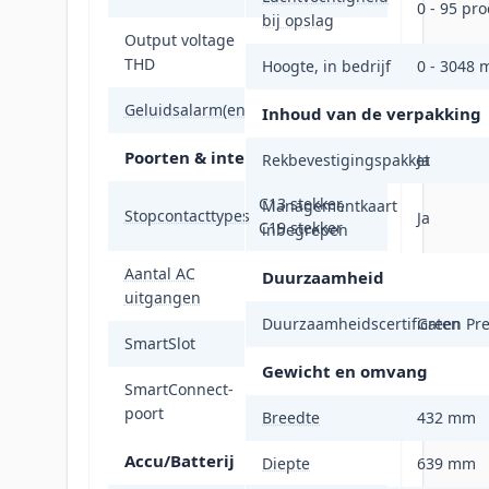
0 - 95 pro
bij opslag
Output voltage
2 procent
THD
Hoogte, in bedrijf
0 - 3048 
Geluidsalarm(en)
Ja
Inhoud van de verpakking
Poorten & interfaces
Rekbevestigingspakket
Ja
C13 stekker,
Managementkaart
Stopcontacttypes
Ja
C19 stekker
inbegrepen
Aantal AC
8 AC-
Duurzaamheid
uitgangen
uitgang(en)
Duurzaamheidscertificaten
Green Pr
SmartSlot
Ja
Gewicht en omvang
SmartConnect-
Nee
poort
Breedte
432 mm
Accu/Batterij
Diepte
639 mm