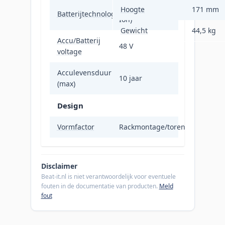
Lithium-Ion (Li-
Hoogte
171 mm
Batterijtechnologie
Ion)
Gewicht
44,5 kg
Accu/Batterij
48 V
voltage
Acculevensduur
10 jaar
(max)
Design
Vormfactor
Rackmontage/toren
Disclaimer
Beat-it.nl is niet verantwoordelijk voor eventuele
fouten in de documentatie van producten.
Meld
fout