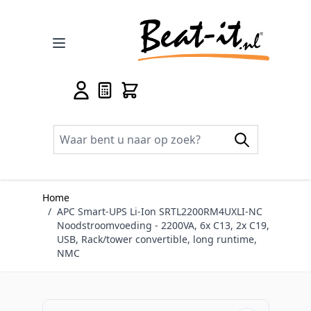
Ga naar de inhoud
Home
/
APC Smart-UPS Li-Ion SRTL2200RM4UXLI-NC
Noodstroomvoeding - 2200VA, 6x C13, 2x C19,
USB, Rack/tower convertible, long runtime,
NMC