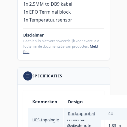
1x 2.5MM to DB9 kabel
1x EPO Terminal block
1x Temperatuursensor
Disclaimer
Beat-it.nl is niet verantwoordelijk voor eventuele
fouten in de documentatie van producten.
Meld
fout
SPECIFICATIES
Kenmerken
Design
Dubbele
Rackcapaciteit
4U
UPS-topologie
conversie
Snoerlengte
1,83 m
(online)