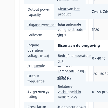
Kleur van het
Output power
Zwart, Zil
2,2 kVA
product
capacity
Internationale
Uitgangsvermogen
1980 W
veiligheidscode
IP20
Golfvorm
Sinus
(IP)
Ingang
Eisen aan de omgeving
operation
230 V
voltage (max)
Bedrijfstemperatuur
0 - 40 °C
(T-T)
Frequentie
40 - 70 Hz
Temperatuur bij
-20 - 50 °
Output
opslag
50/60 Hz
frequentie
Relatieve
Surge energy
vochtigheid in
0 - 95 pro
432 J
rating
bedrijf (V-V)
Crest factor
3:1
Luchtvochtigheid