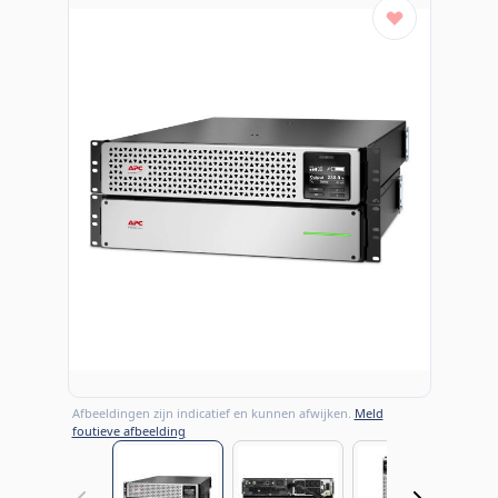
Afbeeldingen zijn indicatief en kunnen afwijken.
Meld
foutieve afbeelding
View larger image
View larger image
View large