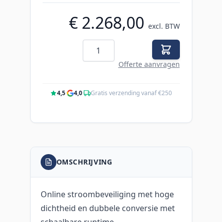
€ 2.268,00
excl. BTW
Aantal
Offerte aanvragen
4,5
·
4,0
·
Gratis verzending vanaf €250
OMSCHRIJVING
Online stroombeveiliging met hoge
dichtheid en dubbele conversie met
schaalbare runtime.