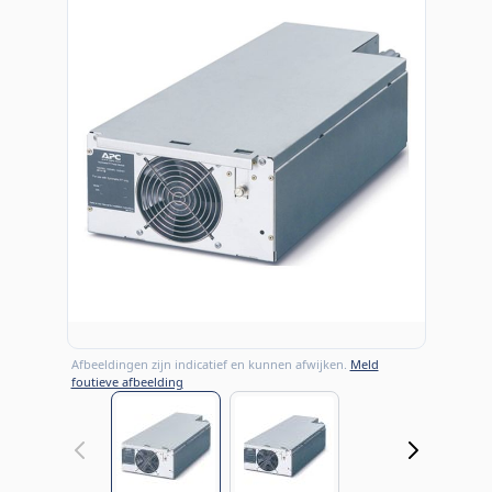
Afbeeldingen zijn indicatief en kunnen afwijken.
Meld
foutieve afbeelding
View larger image
View larger image