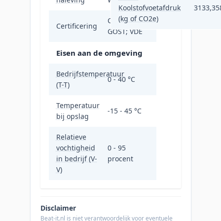
Koolstofvoetafdruk
3133,35
(kg of CO2e)
C-Tick; CE;
Certificering
GOST; VDE
Eisen aan de omgeving
Bedrijfstemperatuur
0 - 40 °C
(T-T)
Temperatuur
-15 - 45 °C
bij opslag
Relatieve
vochtigheid
0 - 95
in bedrijf (V-
procent
V)
Disclaimer
Beat-it.nl is niet verantwoordelijk voor eventuele