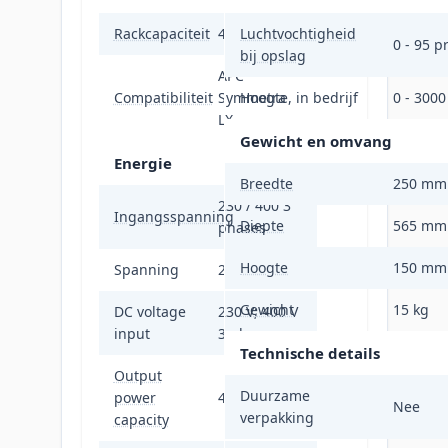
Rackcapaciteit
4U
Luchtvochtigheid
0 - 95 p
bij opslag
APC
Compatibiliteit
Symmetra
Hoogte, in bedrijf
0 - 300
LX
Gewicht en omvang
Energie
Breedte
250 mm
230 / 400 3
Ingangsspanning
Diepte
565 mm
phases
Hoogte
150 mm
Spanning
230 V
Gewicht
15 kg
DC voltage
230 V; 400 V
input
3 phases
Technische details
Output
Duurzame
power
4 kVA
Nee
verpakking
capacity