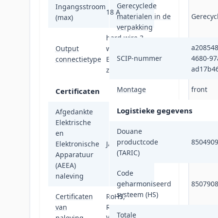
Gerecyclede
Ingangsstroom
18 A
materialen in de
Gerecyc
(max)
verpakking
hard wire 3-
a208548
Output
wire (H N +
SCIP-nummer
4680-97
connectietype
E) for 1
ad17b4
zone(s)
Montage
front
Certificaten
Logistieke gegevens
Afgedankte
Elektrische
Douane
en
productcode
850490
Elektronische
Ja
(TARIC)
Apparatuur
(AEEA)
Code
naleving
geharmoniseerd
850790
systeem (HS)
Certificaten
RoHS,
van
REACH,
Totale
naleving
WEEE