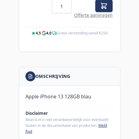
Aantal
Offerte aanvragen
4,5
·
4,0
·
Gratis verzending vanaf €250
OMSCHRIJVING
Apple iPhone 13 128GB blau
Disclaimer
Beat-it.nl is niet verantwoordelijk voor eventuele
fouten in de documentatie van producten.
Meld
fout