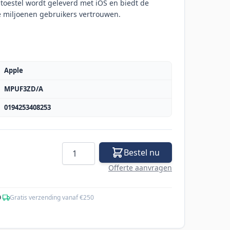
t toestel wordt geleverd met iOS en biedt de
 miljoenen gebruikers vertrouwen.
Apple
MPUF3ZD/A
0194253408253
Aantal
Bestel nu
Offerte aanvragen
0
·
Gratis verzending vanaf €250