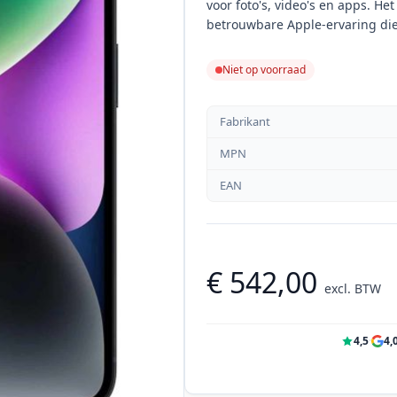
voor foto's, video's en apps. He
betrouwbare Apple-ervaring die
Niet op voorraad
Fabrikant
MPN
EAN
€ 542,00
excl. BTW
4,5
·
4,