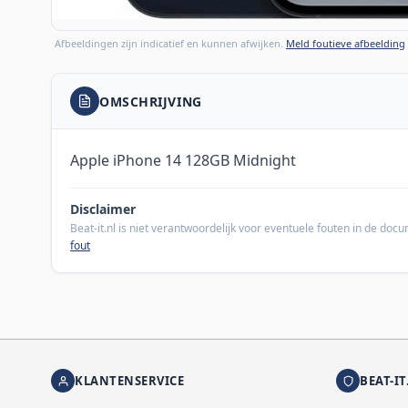
Afbeeldingen zijn indicatief en kunnen afwijken.
Meld foutieve afbeelding
OMSCHRIJVING
Apple iPhone 14 128GB Midnight
Disclaimer
Beat-it.nl is niet verantwoordelijk voor eventuele fouten in de do
fout
KLANTENSERVICE
BEAT-IT