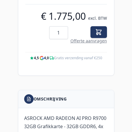
€ 1.775,00
excl. BTW
Aantal
Offerte aanvragen
4,5
·
4,0
·
Gratis verzending vanaf €250
OMSCHRIJVING
ASROCK AMD RADEON AI PRO R9700
32GB Grafikkarte - 32GB GDDR6, 4x