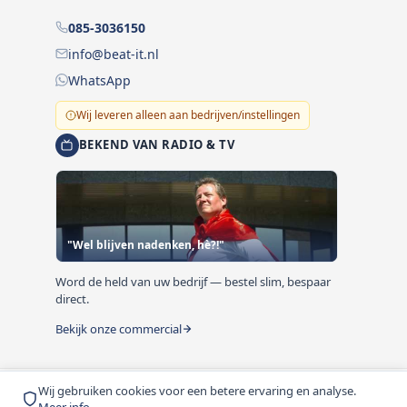
085-3036150
info@beat-it.nl
WhatsApp
Wij leveren alleen aan bedrijven/instellingen
BEKEND VAN RADIO & TV
"Wel blijven nadenken, hè?!"
Word de held van uw bedrijf — bestel slim, bespaar
direct.
Bekijk onze commercial
Wij gebruiken cookies voor een betere ervaring en analyse.
© 1999-2026 Beat-it.nl. Vermelde prijzen zijn excl. BTW