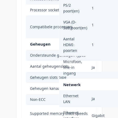
PS/2
1
Processor socket
poort(en)
VGA (D-
1
Compatibele processors
Sub)poort(en)
Aantal
Geheugen
HDMI-
1
poorten
Ondersteunde geheugen types
Microfoon,
Aantal geheugenslots
line-in
Ja
ingang
Geheugen slots type
Netwerk
Geheugen kanaal
Ethernet
Ja
Non-ECC
LAN
Ethernet
Supported memory clock speeds
Gigabit