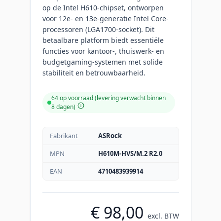
op de Intel H610-chipset, ontworpen
voor 12e- en 13e-generatie Intel Core-
processoren (LGA1700-socket). Dit
betaalbare platform biedt essentiële
functies voor kantoor-, thuiswerk- en
budgetgaming-systemen met solide
stabiliteit en betrouwbaarheid.
64 op voorraad (levering verwacht binnen
8 dagen)
Fabrikant
ASRock
MPN
H610M-HVS/M.2 R2.0
EAN
4710483939914
€ 98,00
excl. BTW