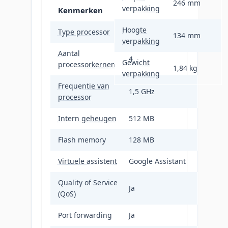
246 mm
verpakking
Kenmerken
Hoogte
Type processor
Ja
134 mm
verpakking
Aantal
4
Gewicht
processorkernen
1,84 kg
verpakking
Frequentie van
1,5 GHz
processor
Intern geheugen
512 MB
Flash memory
128 MB
Virtuele assistent
Google Assistant
Quality of Service
Ja
(QoS)
Port forwarding
Ja