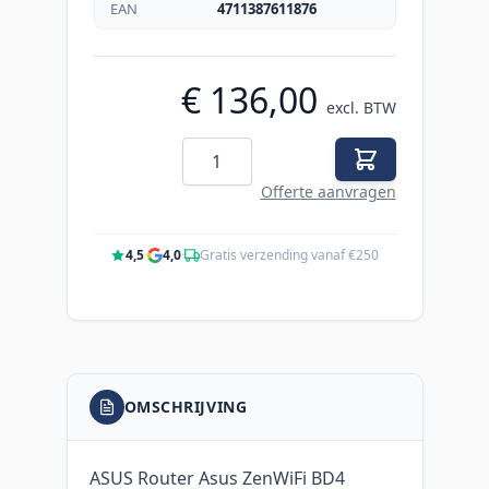
EAN
4711387611876
€ 136,00
excl. BTW
Aantal
Offerte aanvragen
4,5
·
4,0
·
Gratis verzending vanaf €250
OMSCHRIJVING
ASUS Router Asus ZenWiFi BD4