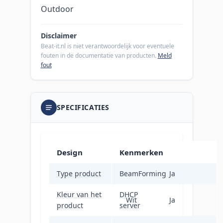
Outdoor
Disclaimer
Beat-it.nl is niet verantwoordelijk voor eventuele
fouten in de documentatie van producten.
Meld
fout
SPECIFICATIES
Design
Kenmerken
Type product
BeamForming
Netwerkrouter
Ja
Kleur van het
DHCP
Wit
Ja
product
server