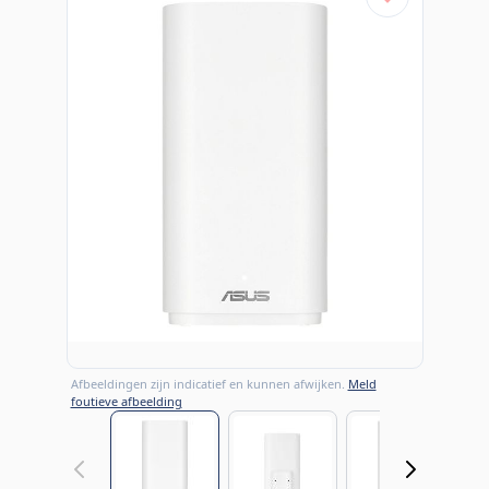
Afbeeldingen zijn indicatief en kunnen afwijken.
Meld
foutieve afbeelding
View larger image
View larger image
View large