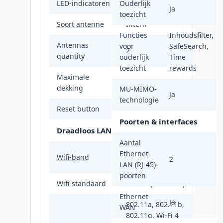
LED-indicatoren
Ouderlijk
Stroom
Ja
toezicht
Soort antenne
Intern
Functies
Inhoudsfilter,
Antennas
voor
SafeSearch,
2
quantity
ouderlijk
Time
toezicht
rewards
Maximale
235 m²
dekking
MU-MIMO-
Ja
technologie
Reset button
Ja
Poorten & interfaces
Draadloos LAN
Aantal
Dual-band (2.4
Ethernet
Wifi-band
2
GHz / 5 GHz)
LAN (RJ-45)-
poorten
Wifi-standaard
Wi-Fi 7 (802.11be)
Ethernet
Ja
802.11a, 802.11b,
WAN
802.11g, Wi-Fi 4