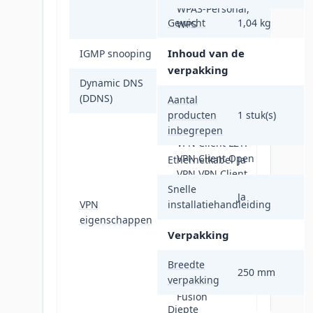
WPA3-Personal,
Gewicht
1,04 kg
WPS
Inhoud van de
IGMP snooping
Ja
verpakking
Dynamic DNS
Ja
(DDNS)
Aantal
producten
1 stuk(s)
Instant Guard
inbegrepen
VPN Client L2TP
VPN Client Open
Ethernetkabel
Ja
VPN VPN Client
Snelle
PPTP VPN Client
Ja
VPN
installatiehandleiding
WireGuard VPN
eigenschappen
Server IPSec VPN
Verpakking
Server Open VPN
VPN Server PPTP
Breedte
VPN Server
250 mm
verpakking
WireGuard VPN
Fusion
Diepte