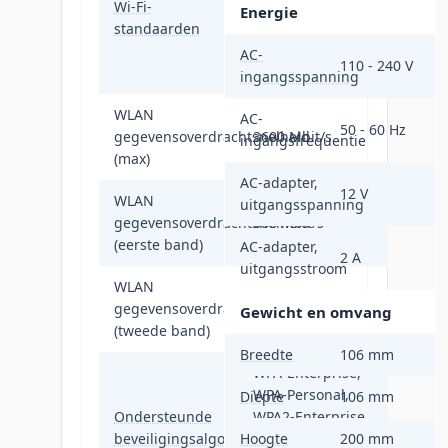
Wi-Fi-
(802.11n), Wi-Fi 5
Energie
standaarden
(802.11ac), Wi-Fi
6 (802.11ax), Wi-
AC-
110 - 240 V
Fi 7 (802.11be)
ingangsspanning
WLAN
AC-
50 - 60 Hz
gegevensoverdrachtsnelheid
3600 Mbit/s
ingangsfrequentie
(max)
AC-adapter,
12 V
WLAN
uitgangsspanning
gegevensoverdrachtsnelheid
688 Mbit/s
(eerste band)
AC-adapter,
2 A
uitgangsstroom
WLAN
gegevensoverdrachtsnelheid
2882 Mbit/s
Gewicht en omvang
(tweede band)
Breedte
106 mm
WPA-Enterprise,
WPA-Personal,
Diepte
106 mm
Ondersteunde
WPA2-Enterprise,
beveiligingsalgoritmen
Hoogte
WPA2-Personal,
200 mm