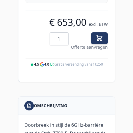
€ 653,00
excl. BTW
Aantal
Offerte aanvragen
4,5
·
4,0
·
Gratis verzending vanaf €250
OMSCHRIJVING
Doorbreek in stijl de 6GHz-barrière