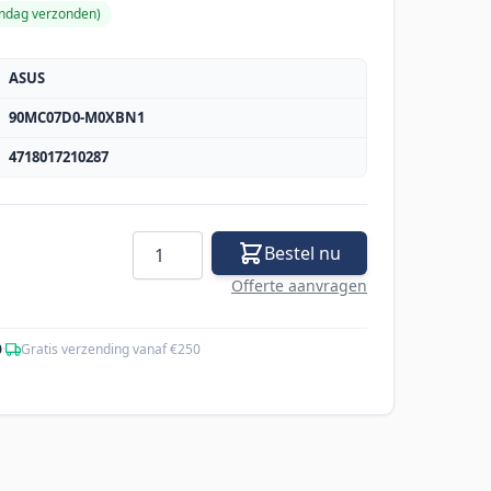
andag verzonden
)
ASUS
90MC07D0-M0XBN1
4718017210287
Aantal
Bestel nu
Offerte aanvragen
0
·
Gratis verzending vanaf €250