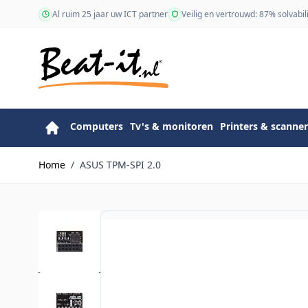
Ga naar de inhoud
Al ruim 25 jaar uw ICT partner
Veilig en vertrouwd: 87% solvabili
Computers
Tv's & monitoren
Printers & scanner
Home
/
ASUS TPM-SPI 2.0