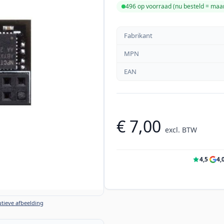
496 op voorraad (
nu besteld = ma
Fabrikant
MPN
EAN
€ 7,00
excl. BTW
4,5
·
4,
tieve afbeelding