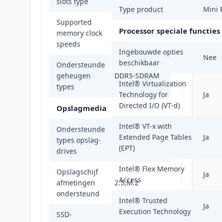
slots type
Type product
Mini 
Supported
Processor speciale functies
memory clock
4800 MHz
speeds
Ingebouwde opties
Nee
beschikbaar
Ondersteunde
geheugen
DDR5-SDRAM
Intel® Virtualization
types
Technology for
Ja
Directed I/O (VT-d)
Opslagmedia
Intel® VT-x with
Ondersteunde
Extended Page Tables
Ja
types opslag-
HDD & SSD
(EPT)
drives
Intel® Flex Memory
Opslagschijf
Ja
Access
afmetingen
2.5,M.2
ondersteund
Intel® Trusted
Ja
Execution Technology
SSD-
M.2