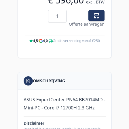
excl. BTW
Aantal
Offerte aanvragen
4,5
·
4,0
·
Gratis verzending vanaf €250
OMSCHRIJVING
ASUS ExpertCenter PN64 BB7014MD -
Mini-PC - Core i7 12700H 2.3 GHz
Disclaimer