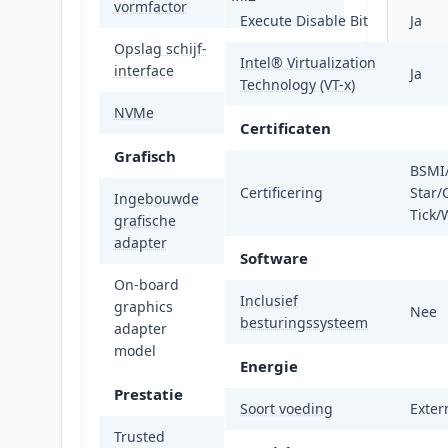
vormfactor
Execute Disable Bit
Ja
Opslag schijf-
PCI Express
Intel® Virtualization
interface
Ja
Technology (VT-x)
NVMe
Ja
Certificaten
Grafisch
BSMI
Certificering
Star/
Ingebouwde
Tick/
grafische
Ja
adapter
Software
On-board
Inclusief
graphics
Intel Iris Xe
Nee
besturingssysteem
adapter
Graphics
model
Energie
Prestatie
Soort voeding
Exter
Trusted