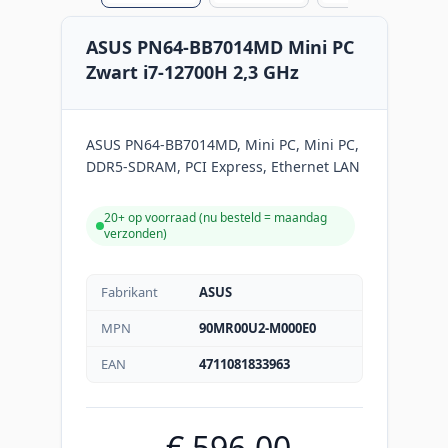
ASUS PN64-BB7014MD Mini PC
Zwart i7-12700H 2,3 GHz
ASUS PN64-BB7014MD, Mini PC, Mini PC,
DDR5-SDRAM, PCI Express, Ethernet LAN
20+ op voorraad (
nu besteld = maandag
verzonden
)
Fabrikant
ASUS
MPN
90MR00U2-M000E0
EAN
4711081833963
€ 596,00