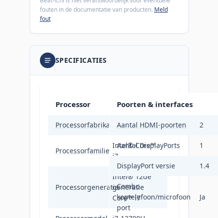
Beat-it.nl is niet verantwoordelijk voor eventuele
fouten in de documentatie van producten.
Meld
fout
SPECIFICATIES
Processor
Poorten & interfaces
Processorfabrikant
Intel
Aantal HDMI-poorten
2
Intel® Core™
Aantal DisplayPorts
1
Processorfamilie
i7
DisplayPort versie
1.4
Intel® 12de
Combo
Processorgeneratie
generatie
koptelefoon/microfoon
Ja
Core™ i7
port