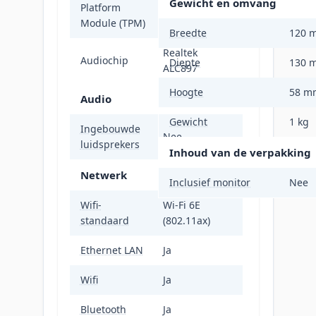
Gewicht en omvang
Platform
Ja
Module (TPM)
Breedte
120 
Realtek
Audiochip
Diepte
130 
ALC897
Hoogte
58 m
Audio
Gewicht
1 kg
Ingebouwde
Nee
luidsprekers
Inhoud van de verpakking
Netwerk
Inclusief monitor
Nee
Wifi-
Wi-Fi 6E
standaard
(802.11ax)
Ethernet LAN
Ja
Wifi
Ja
Bluetooth
Ja