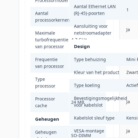
Processormodel
i7-12700H
Aantal Ethernet LAN
1
Aantal
(RJ-45)-poorten
14
processorkernen
Aansluiting voor
Ja
Maximale
netstroomadapter
turbofrequentie
4,7 GHz
Design
van processor
Frequentie
Type behuizing
Mini 
2,3 GHz
van processor
Kleur van het product
Zwart
Type
Ja
Type koeling
Actief
processor
Bevestigingsmogelijkheid
Processor
Ja
24 MB
voor kabelslot
cache
Kabelslot sleuf type
Kensi
Geheugen
VESA-montage
Ja
Geheugen
SO-DIMM