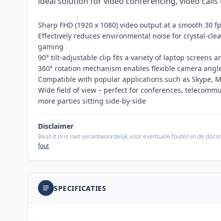
ideal solution for video conferencing, video calls
Sharp FHD (1920 x 1080) video output at a smooth 30 f
Effectively reduces environmental noise for crystal-clea
gaming
90° tilt‑adjustable clip fits a variety of laptop screens
360° rotation mechanism enables flexible camera angl
Compatible with popular applications such as Skype,
Wide field of view – perfect for conferences, telecommu
more parties sitting side-by-side
Disclaimer
Beat-it.nl is niet verantwoordelijk voor eventuele fouten in de do
fout
SPECIFICATIES