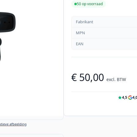
50 op voorraad
Fabrikant
MPN
EAN
€ 50,00
excl. BTW
4,5
·
4,
tieve afbeelding