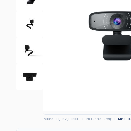
Afbeeldingen zijn indicatief en kunnen afwijken.
Meld fou