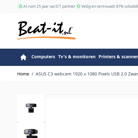
Ga naar de inhoud
Al ruim 25 jaar uw ICT partner
Veilig en vertrouwd: 87% solvabili
Computers
Tv's & monitoren
Printers & scanner
Home
/
ASUS C3 webcam 1920 x 1080 Pixels USB 2.0 Zwar