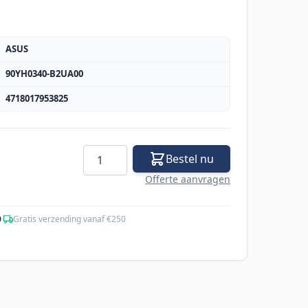
ASUS
90YH0340-B2UA00
4718017953825
Aantal
Bestel nu
Offerte aanvragen
0
·
Gratis verzending vanaf €250