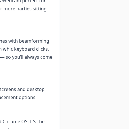
S Webcam perfect for
 more parties sitting
ones with beamforming
 whir, keyboard clicks,
— so you’ll always come
op screens and desktop
lacement options.
 Chrome OS. It’s the