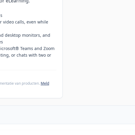
 or eLearning.
ps
r video calls, even while
 and desktop monitors, and
es
 Microsoft® Teams and Zoom
ting, or chats with two or
cumentatie van producten.
Meld