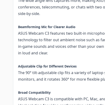
The wide angle lens captures more, making ASU
conferences, telecommuting, or chats with two or
side-by-side.
Beamforming Mic for Clearer Audio
ASUS Webcam C3 features two built-in microph
technology to filter out ambient noise such as fan
in-game sounds and voices other than your own 
in loud and clear.
Adjustable Clip for Different Devices
The 90° tilt‑adjustable clip fits a variety of lapt
monitors, and it rotates 360° for more flexible p
Broad Compatibility
ASUS Webcam C3 is compatible with PC, Mac, and