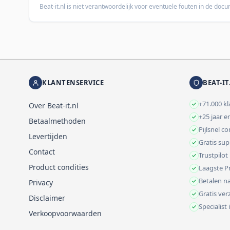
Beat-it.nl is niet verantwoordelijk voor eventuele fouten in de do
KLANTENSERVICE
BEAT-IT
+71.000 k
Over Beat-it.nl
+25 jaar e
Betaalmethoden
Pijlsnel c
Levertijden
Gratis su
Contact
Trustpilot
Product condities
Laagste Pr
Betalen na
Privacy
Gratis ve
Disclaimer
Specialist
Verkoopvoorwaarden