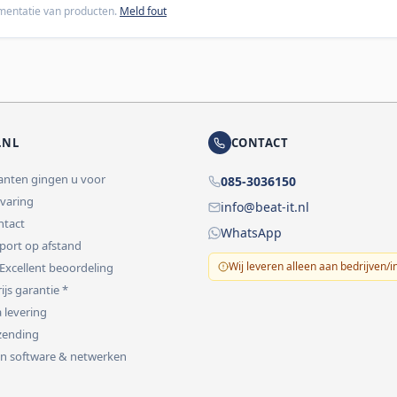
cumentatie van producten.
Meld fout
.NL
CONTACT
lanten gingen u voor
085-3036150
rvaring
info@beat-it.nl
ontact
WhatsApp
pport op afstand
Wij leveren alleen aan bedrijven/i
 Excellent beoordeling
ijs garantie *
 levering
rzending
 in software & netwerken