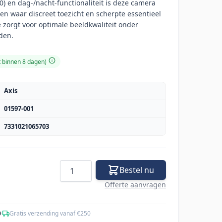
0) en dag-/nacht-functionaliteit is deze camera
n waar discreet toezicht en scherpte essentieel
e zorgt voor optimale beeldkwaliteit onder
den.
t binnen 8 dagen)
Axis
01597-001
7331021065703
Aantal
Bestel nu
Offerte aanvragen
0
·
Gratis verzending vanaf €250