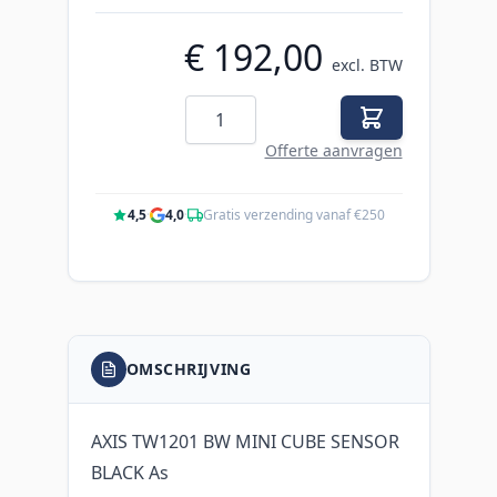
€ 192,00
excl. BTW
Aantal
Offerte aanvragen
4,5
·
4,0
·
Gratis verzending vanaf €250
OMSCHRIJVING
AXIS TW1201 BW MINI CUBE SENSOR
BLACK As