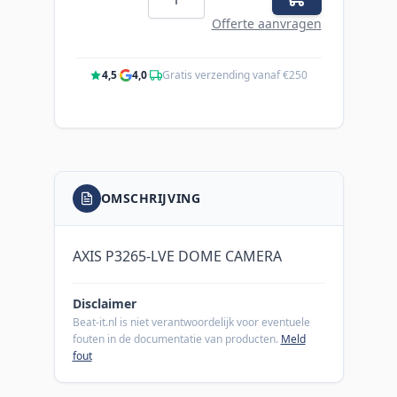
Offerte aanvragen
4,5
·
4,0
·
Gratis verzending vanaf €250
OMSCHRIJVING
AXIS P3265-LVE DOME CAMERA
Disclaimer
Beat-it.nl is niet verantwoordelijk voor eventuele
fouten in de documentatie van producten.
Meld
fout