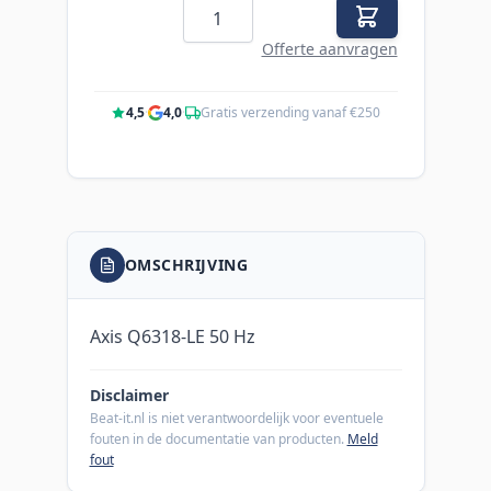
Aantal
Offerte aanvragen
4,5
·
4,0
·
Gratis verzending vanaf €250
OMSCHRIJVING
Axis Q6318-LE 50 Hz
Disclaimer
Beat-it.nl is niet verantwoordelijk voor eventuele
fouten in de documentatie van producten.
Meld
fout