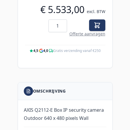
€ 5.533,00
excl. BTW
Aantal
Offerte aanvragen
4,5
·
4,0
·
Gratis verzending vanaf €250
OMSCHRIJVING
AXIS Q2112-E Box IP security camera
Outdoor 640 x 480 pixels Wall