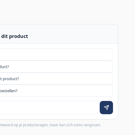
 dit product
oduct?
it product?
bestellen?
 antwoord op je productvragen, maar kan zich soms vergissen.