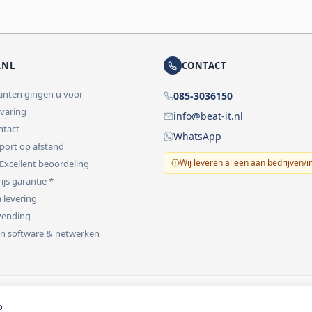
.NL
CONTACT
lanten gingen u voor
085-3036150
rvaring
info@beat-it.nl
ontact
WhatsApp
pport op afstand
Wij leveren alleen aan bedrijven/i
 Excellent beoordeling
ijs garantie *
 levering
rzending
 in software & netwerken
vermeld.
o