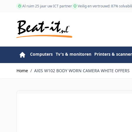
Ga naar de inhoud
Al ruim 25 jaar uw ICT partner
Veilig en vertrouwd: 87% solvabili
Computers
Tv's & monitoren
Printers & scanner
Home
/
AXIS W102 BODY WORN CAMERA WHITE OFFERS