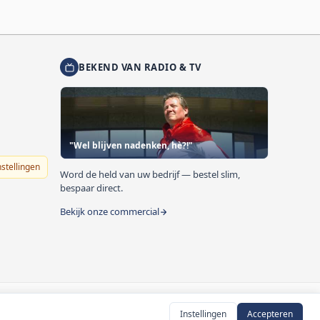
BEKEND VAN RADIO & TV
"Wel blijven nadenken, hè?!"
nstellingen
Word de held van uw bedrijf — bestel slim,
bespaar direct.
Bekijk onze commercial
Instellingen
Accepteren