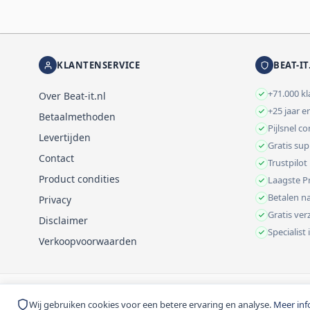
KLANTENSERVICE
BEAT-IT
+71.000 k
Over Beat-it.nl
+25 jaar e
Betaalmethoden
Pijlsnel c
Levertijden
Gratis su
Contact
Trustpilot
Product condities
Laagste Pr
Betalen na
Privacy
Gratis ve
Disclaimer
Specialist
Verkoopvoorwaarden
© 1999-2026 Beat-it.nl. Vermelde prijzen zijn excl. BTW tenzij anders 
Wij gebruiken cookies voor een betere ervaring en analyse.
Meer inf