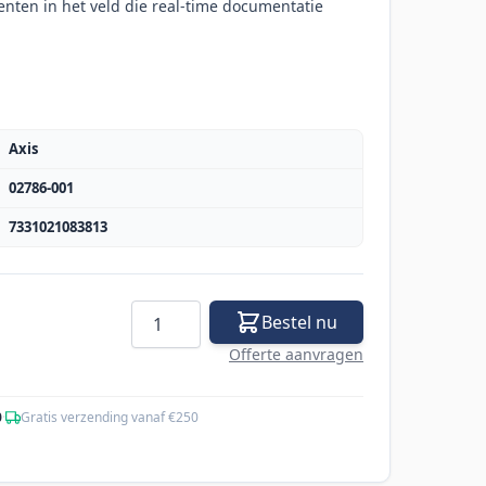
nten in het veld die real-time documentatie
Axis
02786-001
7331021083813
Aantal
Bestel nu
Offerte aanvragen
0
·
Gratis verzending vanaf €250