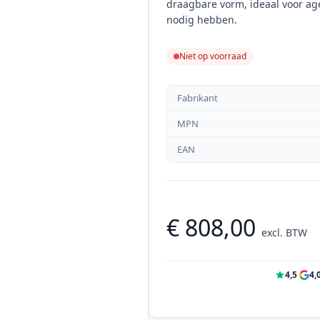
draagbare vorm, ideaal voor age
nodig hebben.
Niet op voorraad
Fabrikant
MPN
EAN
€ 808,00
excl. BTW
4,5
·
4,