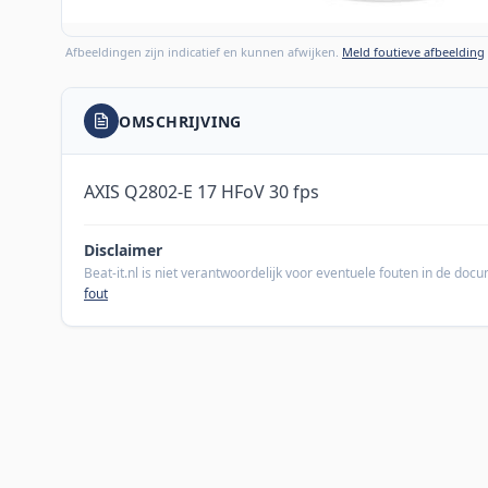
Afbeeldingen zijn indicatief en kunnen afwijken.
Meld foutieve afbeelding
OMSCHRIJVING
AXIS Q2802-E 17 HFoV 30 fps
Disclaimer
Beat-it.nl is niet verantwoordelijk voor eventuele fouten in de do
fout