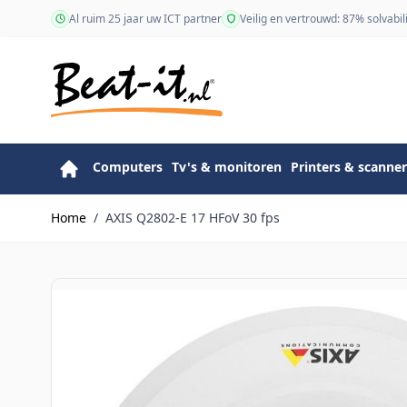
Ga naar de inhoud
Al ruim 25 jaar uw ICT partner
Veilig en vertrouwd: 87% solvabili
Computers
Tv's & monitoren
Printers & scanner
Home
/
AXIS Q2802-E 17 HFoV 30 fps