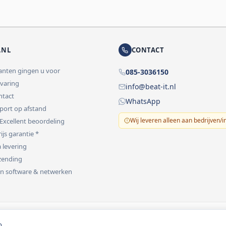
.NL
CONTACT
lanten gingen u voor
085-3036150
rvaring
info@beat-it.nl
ontact
WhatsApp
pport op afstand
Wij leveren alleen aan bedrijven/i
 Excellent beoordeling
ijs garantie *
 levering
rzending
 in software & netwerken
vermeld.
o