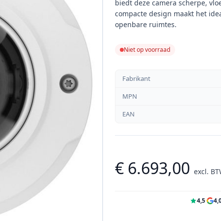
biedt deze camera scherpe, vlo
compacte design maakt het ideaa
openbare ruimtes.
Niet op voorraad
Fabrikant
MPN
EAN
€ 6.693,00
excl. B
4,5
·
4,