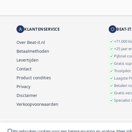
KLANTENSERVICE
BEAT-IT
+71.000 k
Over Beat-it.nl
+25 jaar e
Betaalmethoden
Pijlsnel c
Levertijden
Gratis su
Contact
Trustpilot
Product condities
Laagste Pr
Betalen na
Privacy
Gratis ve
Disclaimer
Specialist
Verkoopvoorwaarden
© 1999-2026 Beat-it.nl. Vermelde prijzen zijn excl. BTW tenzij anders 
Wij gebruiken cookies voor een betere ervaring en analyse.
Meer inf