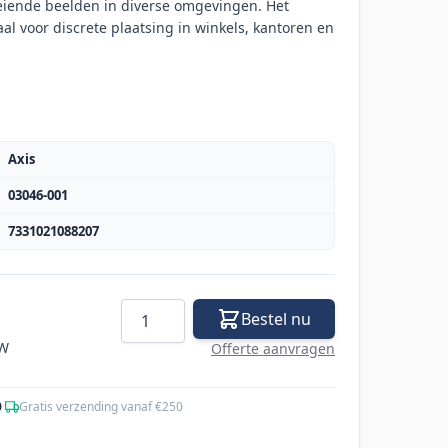
eiende beelden in diverse omgevingen. Het
l voor discrete plaatsing in winkels, kantoren en
Axis
03046-001
7331021088207
Aantal
Bestel nu
TW
Offerte aanvragen
0
·
Gratis verzending vanaf €250