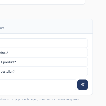
duct
oduct?
dit product?
 bestellen?
 antwoord op je productvragen, maar kan zich soms vergissen.