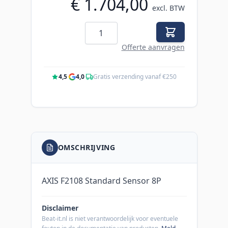
€ 1.704,00
excl. BTW
Aantal
Offerte aanvragen
4,5
·
4,0
·
Gratis verzending vanaf €250
OMSCHRIJVING
AXIS F2108 Standard Sensor 8P
Disclaimer
Beat-it.nl is niet verantwoordelijk voor eventuele