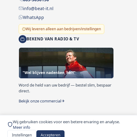
info@beat-it.nl
WhatsApp
Wij leveren alleen aan bedrijven/instellingen
BEKEND VAN RADIO & TV
"Wel blijven nadenken, hè?!"
Word de held van uw bedrijf — bestel slim, bespaar
direct.
Bekijk onze commercial
Wij gebruiken cookies voor een betere ervaring en analyse.
© 1999-2026 Beat-it.nl. Vermelde prijzen zijn excl. BTW
Meer info
tenzij anders vermeld.
Instellingen
Accepteren