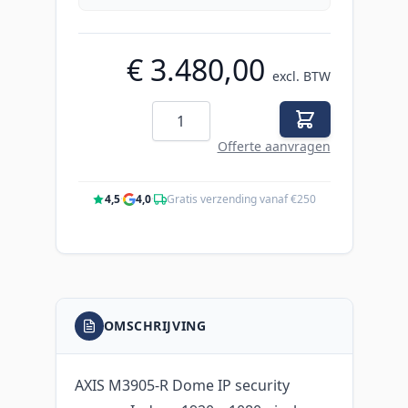
€ 3.480,00
excl. BTW
Aantal
Offerte aanvragen
4,5
·
4,0
·
Gratis verzending vanaf €250
OMSCHRIJVING
AXIS M3905-R Dome IP security