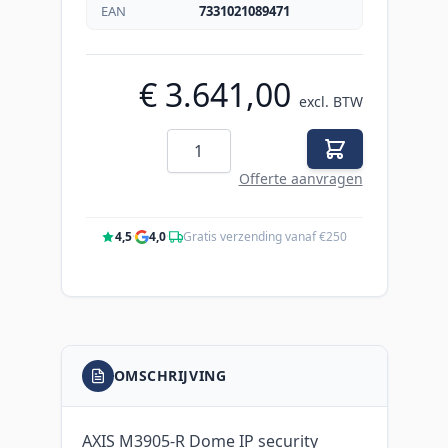
EAN
7331021089471
€ 3.641,00
excl. BTW
Aantal
Offerte aanvragen
4,5
·
4,0
·
Gratis verzending vanaf €250
OMSCHRIJVING
AXIS M3905-R Dome IP security