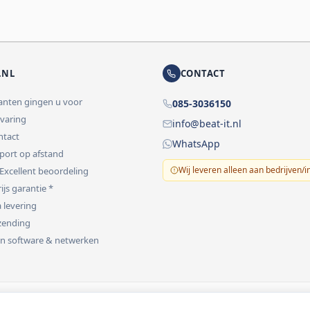
.NL
CONTACT
lanten gingen u voor
085-3036150
rvaring
info@beat-it.nl
ontact
WhatsApp
pport op afstand
Wij leveren alleen aan bedrijven/i
 Excellent beoordeling
ijs garantie *
 levering
rzending
 in software & netwerken
vermeld.