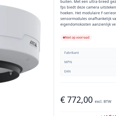
buiten. Met een ultra-breed ge
fps biedt deze camera uitsteke
hoeken. Het modulaire F-serieon
sensormodules onafhankelijk van
eigendomskosten aanzienlijk ve
Niet op voorraad
Fabrikant
MPN
EAN
€ 772,00
excl. BTW