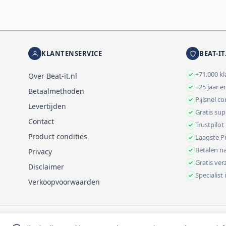
KLANTENSERVICE
BEAT-IT
+71.000 k
Over Beat-it.nl
+25 jaar e
Betaalmethoden
Pijlsnel c
Levertijden
Gratis su
Contact
Trustpilot
Product condities
Laagste Pr
Betalen na
Privacy
Gratis ve
Disclaimer
Specialist
Verkoopvoorwaarden
© 1999-2026 Beat-it.nl. Vermelde prijzen zijn excl. BTW tenzij anders 