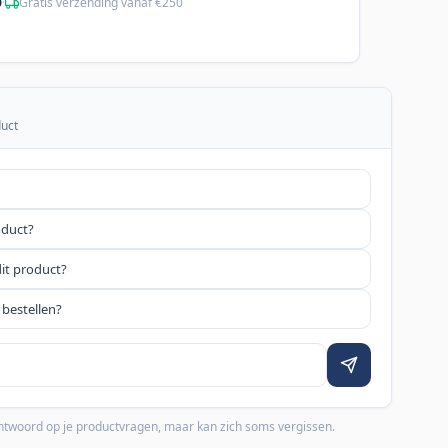
0
·
Gratis verzending vanaf €250
duct
oduct?
dit product?
 bestellen?
 antwoord op je productvragen, maar kan zich soms vergissen.