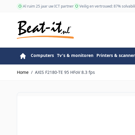
Ga naar de inhoud
Al ruim 25 jaar uw ICT partner
Veilig en vertrouwd: 87% solvabili
Computers
Tv's & monitoren
Printers & scanner
Home
/
AXIS F2180-TE 95 HFoV 8.3 fps