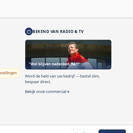
BEKEND VAN RADIO & TV
"Wel blijven nadenken, hè?!"
nstellingen
Word de held van uw bedrijf — bestel slim,
bespaar direct.
Bekijk onze commercial