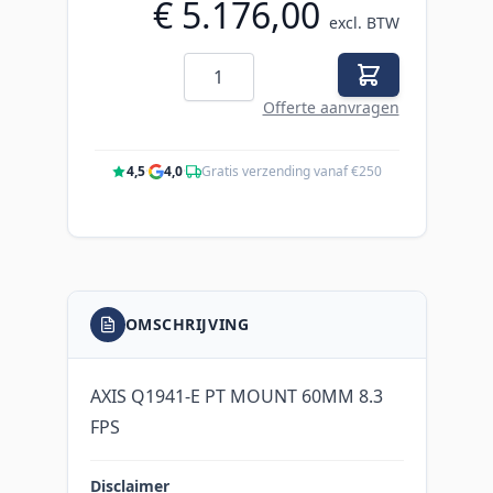
€ 5.176,00
excl. BTW
Aantal
Offerte aanvragen
4,5
·
4,0
·
Gratis verzending vanaf €250
OMSCHRIJVING
AXIS Q1941-E PT MOUNT 60MM 8.3
FPS
Disclaimer