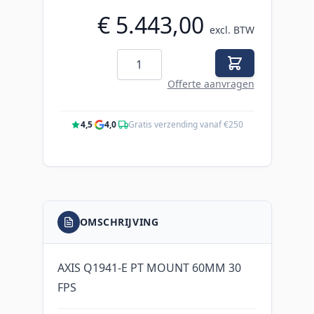
€ 5.443,00
excl. BTW
Aantal
Offerte aanvragen
4,5
·
4,0
·
Gratis verzending vanaf €250
OMSCHRIJVING
AXIS Q1941-E PT MOUNT 60MM 30
FPS