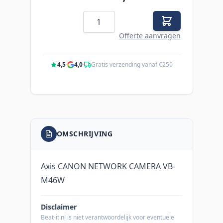
Aantal
Offerte aanvragen
4,5
·
4,0
·
Gratis verzending vanaf €250
OMSCHRIJVING
Axis CANON NETWORK CAMERA VB-
M46W
Disclaimer
Beat-it.nl is niet verantwoordelijk voor eventuele