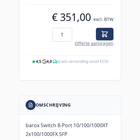
€ 351,00
excl. BTW
Aantal
Offerte aanvragen
4,5
·
4,0
·
Gratis verzending vanaf €250
OMSCHRIJVING
barox Switch 8-Port 10/100/1000XT
2x100/1000FX SFP