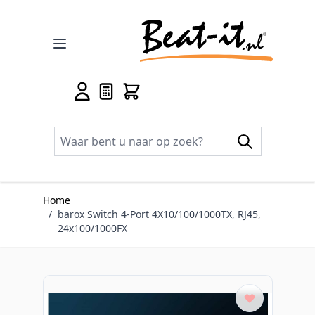
Ga naar de inhoud
Home
/
barox Switch 4-Port 4X10/100/1000TX, RJ45,
24x100/1000FX