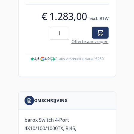
€ 1.283,00
excl. BTW
Aantal
Offerte aanvragen
4,5
·
4,0
·
Gratis verzending vanaf €250
OMSCHRIJVING
barox Switch 4-Port
4X10/100/1000TX, RJ45,