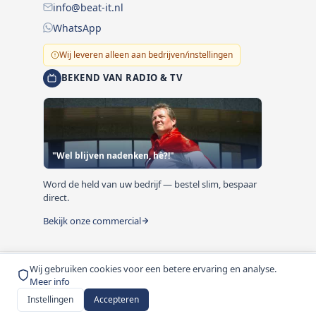
info@beat-it.nl
WhatsApp
Wij leveren alleen aan bedrijven/instellingen
BEKEND VAN RADIO & TV
"Wel blijven nadenken, hè?!"
Word de held van uw bedrijf — bestel slim, bespaar
direct.
Bekijk onze commercial
Wij gebruiken cookies voor een betere ervaring en analyse.
© 1999-2026 Beat-it.nl. Vermelde prijzen zijn excl. BTW
Meer info
tenzij anders vermeld.
Instellingen
Accepteren