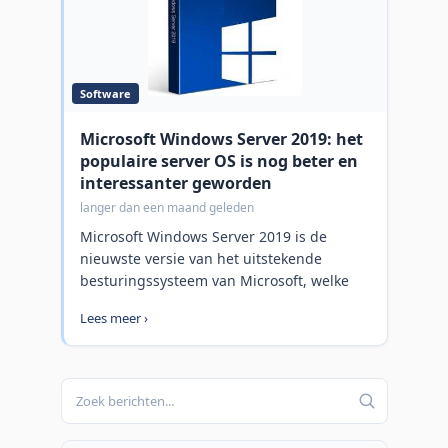
Software
Microsoft Windows Server 2019: het
populaire server OS is nog beter en
interessanter geworden
langer dan een maand geleden
Microsoft Windows Server 2019 is de
nieuwste versie van het uitstekende
besturingssysteem van Microsoft, welke
gepaard gaat met een waslijst aan nieuwe
Lees meer ›
en verbeterde mogelijkheden en functies.
Deze release van Windows Server zou
vooral IT-professionals moeten
aanspreken, vanwege het enorme aantal
functionele scenario's dat het OS biedt.
Hoewel Windows Server niet zo vaak meer