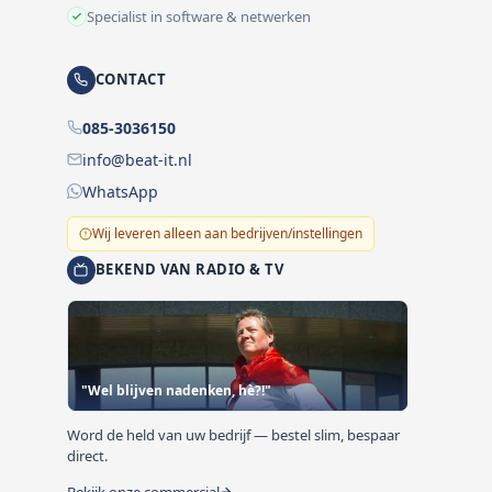
Specialist in software & netwerken
CONTACT
085-3036150
info@beat-it.nl
WhatsApp
Wij leveren alleen aan bedrijven/instellingen
BEKEND VAN RADIO & TV
"Wel blijven nadenken, hè?!"
Word de held van uw bedrijf — bestel slim, bespaar
direct.
Bekijk onze commercial