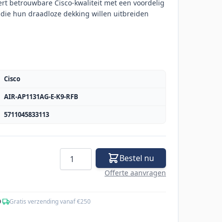
rt betrouwbare Cisco-kwaliteit met een voordelig
n die hun draadloze dekking willen uitbreiden
Cisco
AIR-AP1131AG-E-K9-RFB
5711045833113
Aantal
Bestel nu
Offerte aanvragen
0
·
Gratis verzending vanaf €250