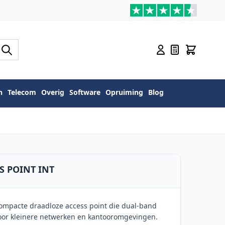
n
Telecom
Overig
Software
Opruiming
Blog
SS POINT INT
ompacte draadloze access point die dual-band
 voor kleinere netwerken en kantooromgevingen.