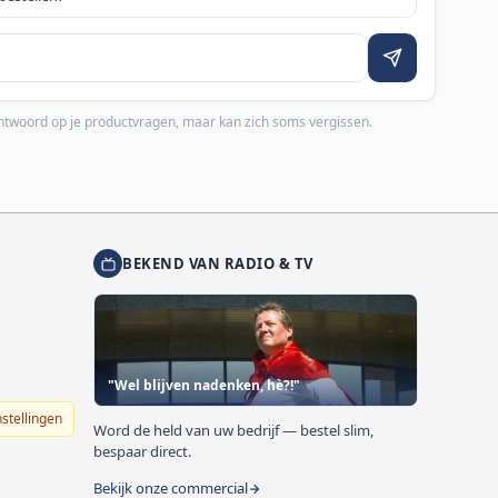
 antwoord op je productvragen, maar kan zich soms vergissen.
BEKEND VAN RADIO & TV
"Wel blijven nadenken, hè?!"
nstellingen
Word de held van uw bedrijf — bestel slim,
bespaar direct.
Bekijk onze commercial