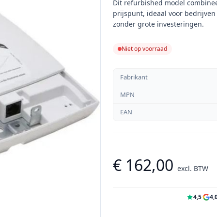
Dit refurbished model combinee
prijspunt, ideaal voor bedrijve
zonder grote investeringen.
Niet op voorraad
Fabrikant
MPN
EAN
€ 162,00
excl. BTW
4,5
·
4,