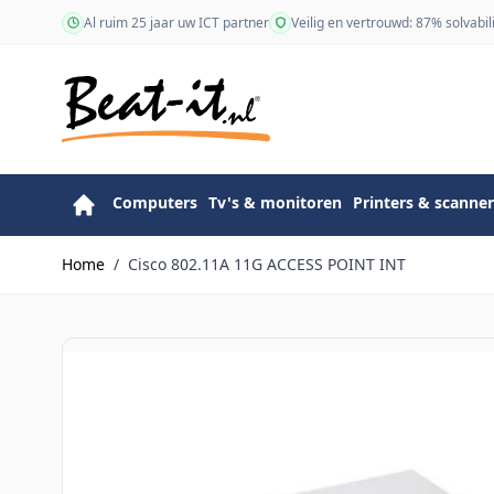
Ga naar de inhoud
Al ruim 25 jaar uw ICT partner
Veilig en vertrouwd: 87% solvabili
Computers
Tv's & monitoren
Printers & scanner
Home
/
Cisco 802.11A 11G ACCESS POINT INT