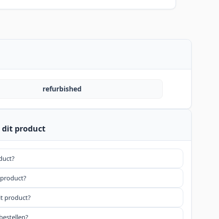
refurbished
 dit product
oduct?
 product?
it product?
bestellen?