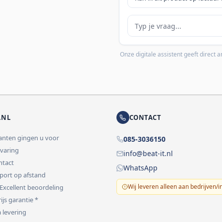
Je vraag
Onze digitale assistent geeft direct
.NL
CONTACT
lanten gingen u voor
085-3036150
rvaring
info@beat-it.nl
ontact
WhatsApp
pport op afstand
Wij leveren alleen aan bedrijven/i
 Excellent beoordeling
ijs garantie *
 levering