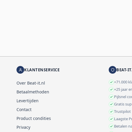
KLANTENSERVICE
BEAT-IT
+71.000 k
Over Beat-it.nl
+25 jaar e
Betaalmethoden
Pijlsnel c
Levertijden
Gratis su
Contact
Trustpilot
Product condities
Laagste Pr
Betalen na
Privacy