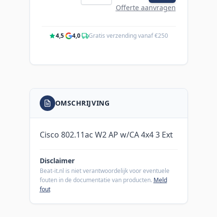
Offerte aanvragen
4,5
·
4,0
·
Gratis verzending vanaf €250
OMSCHRIJVING
Cisco 802.11ac W2 AP w/CA 4x4 3 Ext
Disclaimer
Beat-it.nl is niet verantwoordelijk voor eventuele
fouten in de documentatie van producten.
Meld
fout