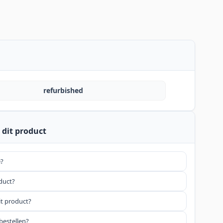
refurbished
 dit product
e?
oduct?
it product?
bestellen?