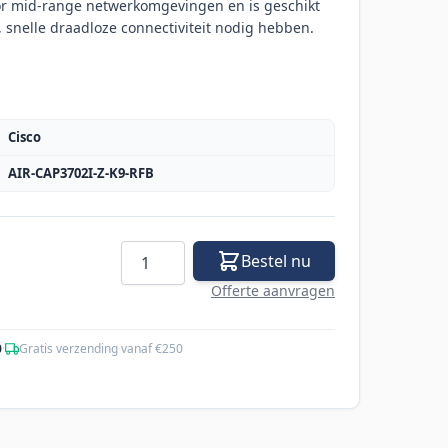
oor mid-range netwerkomgevingen en is geschikt
 snelle draadloze connectiviteit nodig hebben.
Cisco
AIR-CAP3702I-Z-K9-RFB
Aantal
Bestel nu
Offerte aanvragen
0
·
Gratis verzending vanaf €250