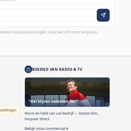
 antwoord op je productvragen, maar kan zich soms vergissen.
BEKEND VAN RADIO & TV
"Wel blijven nadenken, hè?!"
nstellingen
Word de held van uw bedrijf — bestel slim,
bespaar direct.
Bekijk onze commercial