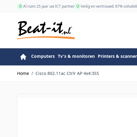
Ga naar de inhoud
Al ruim 25 jaar uw ICT partner
Veilig en vertrouwd: 87% solvabili
Computers
Tv's & monitoren
Printers & scanner
Home
/
Cisco 802.11ac Ctrlr AP 4x4:3SS