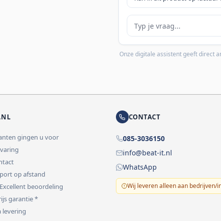
Je vraag
Onze digitale assistent geeft direct
.NL
CONTACT
lanten gingen u voor
085-3036150
rvaring
info@beat-it.nl
ontact
WhatsApp
pport op afstand
Wij leveren alleen aan bedrijven/i
 Excellent beoordeling
ijs garantie *
 levering