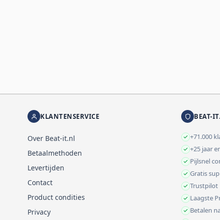
KLANTENSERVICE
BEAT-IT
+71.000 k
Over Beat-it.nl
+25 jaar e
Betaalmethoden
Pijlsnel c
Levertijden
Gratis su
Contact
Trustpilot
Product condities
Laagste Pr
Betalen na
Privacy