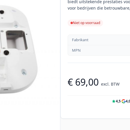
biedt uitstekende prestaties v
voor bedrijven die betrouwbare,
Niet op voorraad
Fabrikant
MPN
€ 69,00
excl. BTW
4,5
·
4,