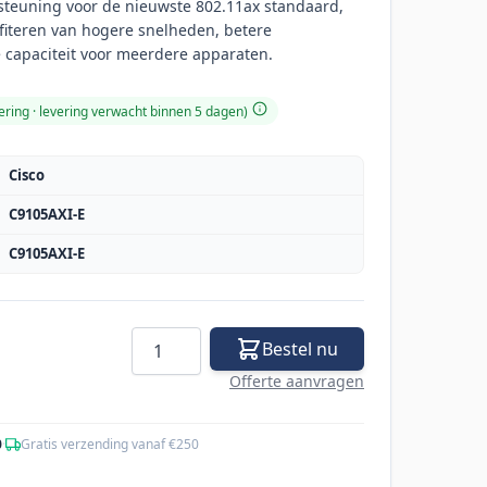
steuning voor de nieuwste 802.11ax standaard,
iteren van hogere snelheden, betere
 capaciteit voor meerdere apparaten.
ering · levering verwacht binnen 5 dagen)
Cisco
C9105AXI-E
C9105AXI-E
Aantal
Bestel nu
Offerte aanvragen
0
·
Gratis verzending vanaf €250