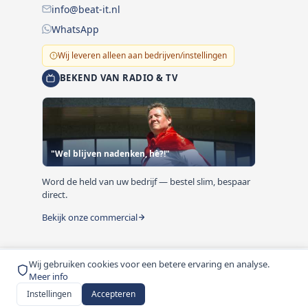
info@beat-it.nl
WhatsApp
Wij leveren alleen aan bedrijven/instellingen
BEKEND VAN RADIO & TV
"Wel blijven nadenken, hè?!"
Word de held van uw bedrijf — bestel slim, bespaar
direct.
Bekijk onze commercial
Wij gebruiken cookies voor een betere ervaring en analyse.
© 1999-2026 Beat-it.nl. Vermelde prijzen zijn excl. BTW
Meer info
tenzij anders vermeld.
Instellingen
Accepteren