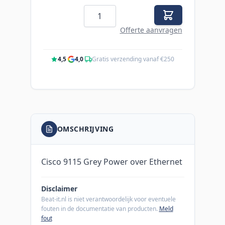
Aantal
Offerte aanvragen
4,5
·
4,0
·
Gratis verzending vanaf €250
OMSCHRIJVING
Cisco 9115 Grey Power over Ethernet
Disclaimer
Beat-it.nl is niet verantwoordelijk voor eventuele
fouten in de documentatie van producten.
Meld
fout