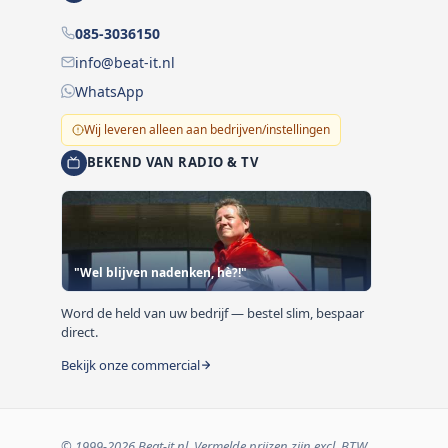
085-3036150
info@beat-it.nl
WhatsApp
Wij leveren alleen aan bedrijven/instellingen
BEKEND VAN RADIO & TV
"Wel blijven nadenken, hè?!"
Word de held van uw bedrijf — bestel slim, bespaar
direct.
Bekijk onze commercial
© 1999-2026 Beat-it.nl. Vermelde prijzen zijn excl. BTW