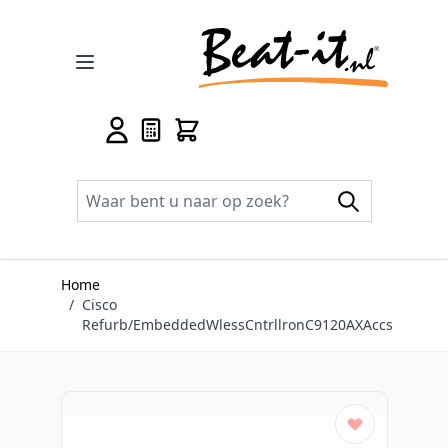
Ga naar de inhoud
Home
/
Cisco
Refurb/EmbeddedWlessCntrllronC9120AXAccs