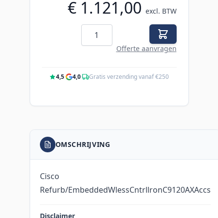
€ 1.121,00
excl. BTW
Aantal
Offerte aanvragen
4,5
·
4,0
·
Gratis verzending vanaf €250
OMSCHRIJVING
Cisco
Refurb/EmbeddedWlessCntrllronC9120AXAccs
Disclaimer