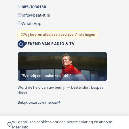
085-3036150
info@beat-it.nl
WhatsApp
Wij leveren alleen aan bedrijven/instellingen
BEKEND VAN RADIO & TV
"Wel blijven nadenken, hè?!"
Word de held van uw bedrijf — bestel slim, bespaar
direct.
Bekijk onze commercial
Wij gebruiken cookies voor een betere ervaring en analyse.
© 1999-2026 Beat-it.nl. Vermelde prijzen zijn excl. BTW
Meer info