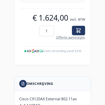
€ 1.624,00
excl. BTW
Aantal
Offerte aanvragen
4,5
·
4,0
·
Gratis verzending vanaf €250
OMSCHRIJVING
Cisco C9120AX External 802.11ax