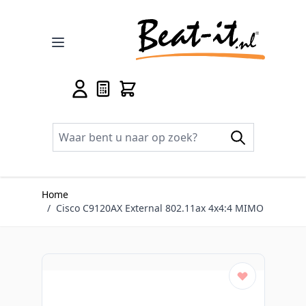
Ga naar de inhoud
Home
/
Cisco C9120AX External 802.11ax 4x4:4 MIMO