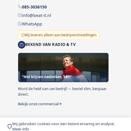
085-3036150
info@beat-it.nl
WhatsApp
Wij leveren alleen aan bedrijven/instellingen
BEKEND VAN RADIO & TV
"Wel blijven nadenken, hè?!"
Word de held van uw bedrijf — bestel slim, bespaar
direct.
Bekijk onze commercial
Wij gebruiken cookies voor een betere ervaring en analyse.
© 1999-2026 Beat-it.nl. Vermelde prijzen zijn excl. BTW
Meer info