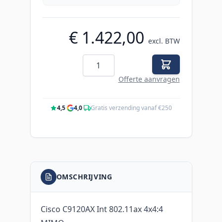
€ 1.422,00
excl. BTW
Aantal
Offerte aanvragen
4,5
·
4,0
·
Gratis verzending vanaf €250
OMSCHRIJVING
Cisco C9120AX Int 802.11ax 4x4:4