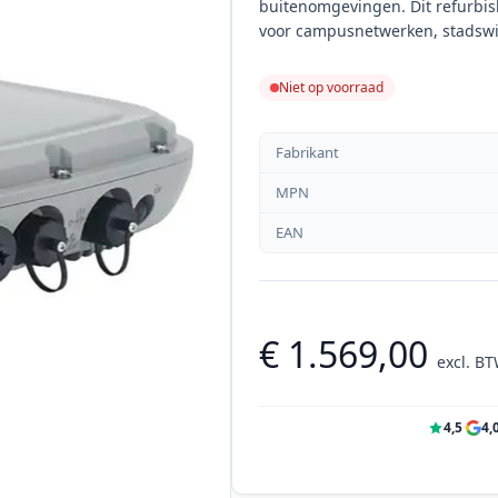
buitenomgevingen. Dit refurbis
voor campusnetwerken, stadswi
Niet op voorraad
Fabrikant
MPN
EAN
€ 1.569,00
excl. B
4,5
·
4,