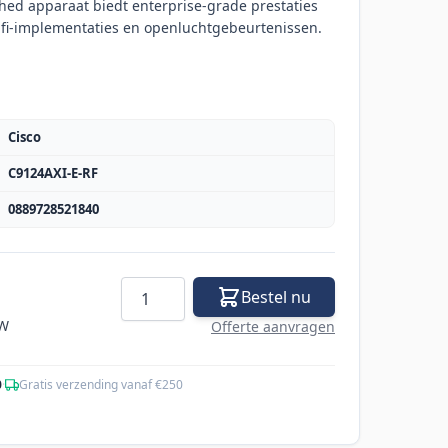
hed apparaat biedt enterprise-grade prestaties
fi-implementaties en openluchtgebeurtenissen.
Cisco
C9124AXI-E-RF
0889728521840
Aantal
Bestel nu
TW
Offerte aanvragen
0
·
Gratis verzending vanaf €250