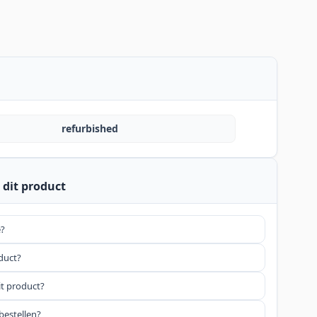
refurbished
 dit product
e?
oduct?
it product?
bestellen?