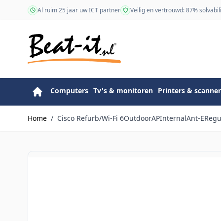
Ga naar de inhoud
Al ruim 25 jaar uw ICT partner
Veilig en vertrouwd: 87% solvabili
Computers
Tv's & monitoren
Printers & scanner
Home
/
Cisco Refurb/Wi-Fi 6OutdoorAPInternalAnt-EReg