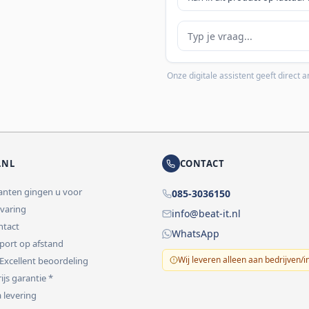
Je vraag
Onze digitale assistent geeft direct
.NL
CONTACT
lanten gingen u voor
085-3036150
rvaring
info@beat-it.nl
ontact
WhatsApp
pport op afstand
Wij leveren alleen aan bedrijven/i
 Excellent beoordeling
ijs garantie *
 levering