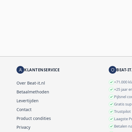
KLANTENSERVICE
BEAT-IT
+71.000 k
Over Beat-it.nl
+25 jaar e
Betaalmethoden
Pijlsnel c
Levertijden
Gratis su
Contact
Trustpilot
Product condities
Laagste Pr
Betalen na
Privacy