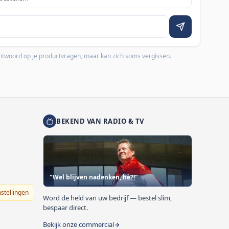
 antwoord op je productvragen, maar kan zich soms vergissen.
BEKEND VAN RADIO & TV
"Wel blijven nadenken, hè?!"
nstellingen
Word de held van uw bedrijf — bestel slim,
bespaar direct.
Bekijk onze commercial