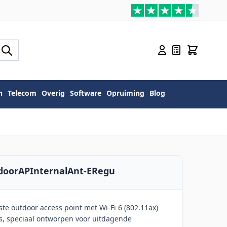
n
Telecom
Overig
Software
Opruiming
Blog
tdoorAPInternalAnt-ERegu
te outdoor access point met Wi-Fi 6 (802.11ax)
s, speciaal ontworpen voor uitdagende