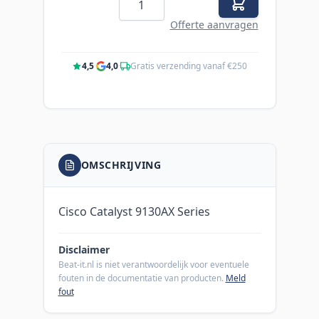
Offerte aanvragen
4,5
·
4,0
·
Gratis verzending vanaf €250
OMSCHRIJVING
Cisco Catalyst 9130AX Series
Disclaimer
Beat-it.nl is niet verantwoordelijk voor eventuele
fouten in de documentatie van producten.
Meld
fout