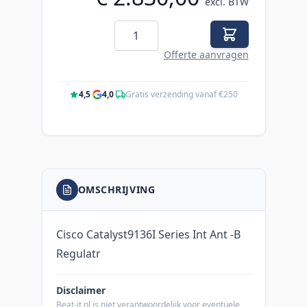
excl. BTW
Aantal
Offerte aanvragen
4,5
·
4,0
·
Gratis verzending vanaf €250
OMSCHRIJVING
Cisco Catalyst9136I Series Int Ant -B
Regulatr
Disclaimer
Beat-it.nl is niet verantwoordelijk voor eventuele