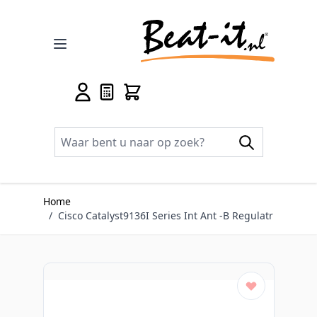
Ga naar de inhoud
Home
/
Cisco Catalyst9136I Series Int Ant -B Regulatr