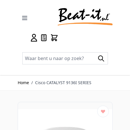
Ga naar de inhoud
Home
/
Cisco CATALYST 9136I SERIES