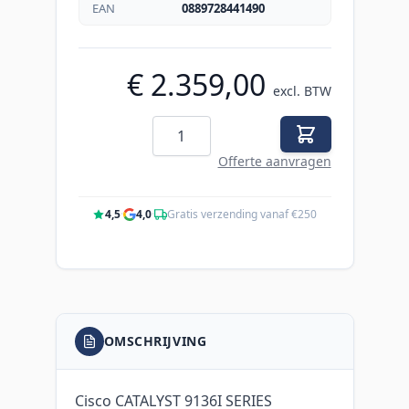
EAN
0889728441490
€ 2.359,00
excl. BTW
Aantal
Offerte aanvragen
4,5
·
4,0
·
Gratis verzending vanaf €250
OMSCHRIJVING
Cisco CATALYST 9136I SERIES