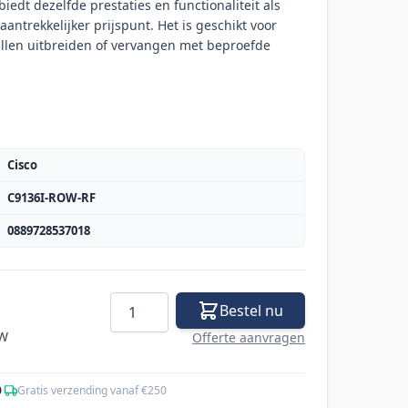
edt dezelfde prestaties en functionaliteit als
antrekkelijker prijspunt. Het is geschikt voor
illen uitbreiden of vervangen met beproefde
Cisco
C9136I-ROW-RF
0889728537018
Aantal
Bestel nu
TW
Offerte aanvragen
0
·
Gratis verzending vanaf €250