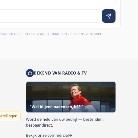
 antwoord op je productvragen, maar kan zich soms vergissen.
BEKEND VAN RADIO & TV
"Wel blijven nadenken, hè?!"
nstellingen
Word de held van uw bedrijf — bestel slim,
bespaar direct.
Bekijk onze commercial