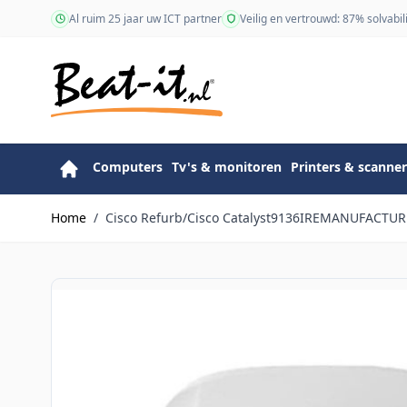
Ga naar de inhoud
Al ruim 25 jaar uw ICT partner
Veilig en vertrouwd: 87% solvabili
Computers
Tv's & monitoren
Printers & scanner
Home
/
Cisco Refurb/Cisco Catalyst9136IREMANUFACTU