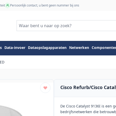
teit
Persoonlijk contact, u bent geen nummer bij ons
s
Data-invoer
Dataopslagapparaten
Netwerken
Componente
RED
Cisco Refurb/Cisco Ca
De Cisco Catalyst 9136I is een
bedrijfsnetwerken die betrouwba