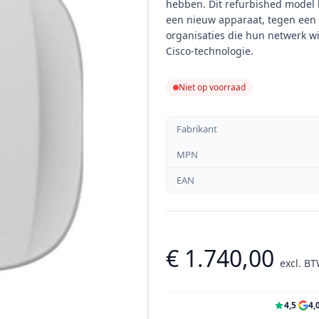
hebben. Dit refurbished model bi
een nieuw apparaat, tegen een a
organisaties die hun netwerk w
Cisco-technologie.
Niet op voorraad
Fabrikant
MPN
EAN
€ 1.740,00
excl. B
4,5
·
4,