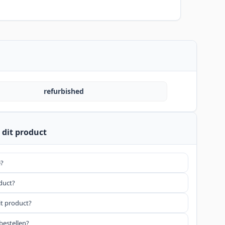
refurbished
 dit product
e?
oduct?
it product?
bestellen?