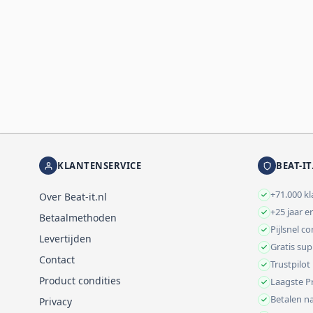
KLANTENSERVICE
BEAT-IT
+71.000 k
Over Beat-it.nl
+25 jaar e
Betaalmethoden
Pijlsnel c
Levertijden
Gratis su
Contact
Trustpilot
Product condities
Laagste Pr
Betalen na
Privacy