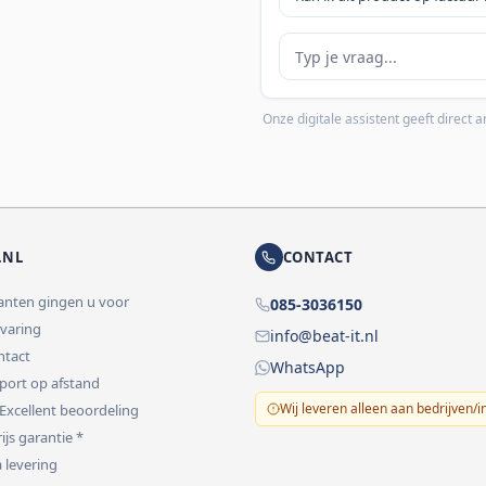
Je vraag
Onze digitale assistent geeft direct
.NL
CONTACT
lanten gingen u voor
085-3036150
rvaring
info@beat-it.nl
ontact
WhatsApp
pport op afstand
Wij leveren alleen aan bedrijven/i
 Excellent beoordeling
ijs garantie *
 levering