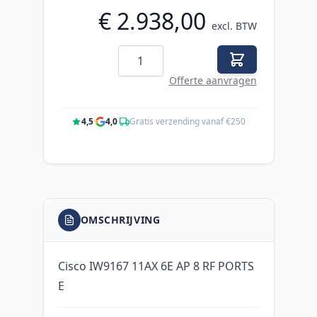
€ 2.938,00
excl. BTW
Aantal
Offerte aanvragen
4,5
·
4,0
·
Gratis verzending vanaf €250
OMSCHRIJVING
Cisco IW9167 11AX 6E AP 8 RF PORTS
E