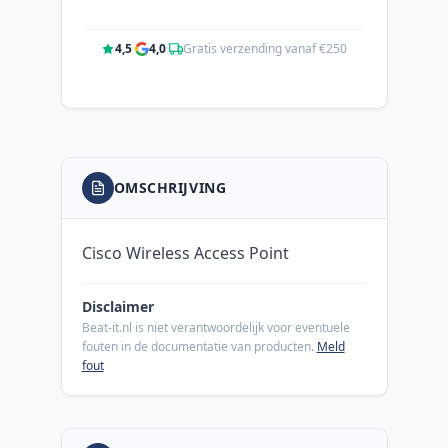
4,5
·
4,0
·
Gratis verzending vanaf €250
OMSCHRIJVING
Cisco Wireless Access Point
Disclaimer
Beat-it.nl is niet verantwoordelijk voor eventuele
fouten in de documentatie van producten.
Meld
fout